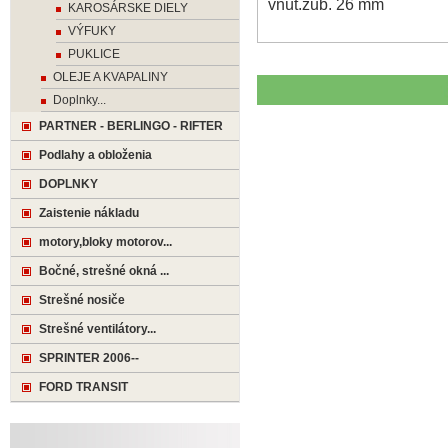
vnút.zub. 26 mm
KAROSÁRSKE DIELY
VÝFUKY
PUKLICE
OLEJE A KVAPALINY
Doplnky...
PARTNER - BERLINGO - RIFTER
Podlahy a obloženia
DOPLNKY
Zaistenie nákladu
motory,bloky motorov...
Bočné, strešné okná ...
Strešné nosiče
Strešné ventilátory...
SPRINTER 2006--
FORD TRANSIT