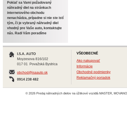
Pokiaľ sa Vami požadovaný
náhradný diel na stránkach
internetového obchodu
nenachádza, prípadne si nie ste istí
tým, či je vybraný náhradný diel
vhodný pre Vaše auto, kontaktujte
nás. Radi Vám poradíme
VŠEOBECNÉ
I.S.A. AUTO
Moyzesova 816/102
Ako nakupovať
017 01 Považská Bystrica
Informácie
Obchodné podmienky
obchod@isaauto.sk
Reklamačný poriadok
0914 238 482
© 2026 Predaj náhradných dielov na úžitkové vozidlá MASTER, MOVANO