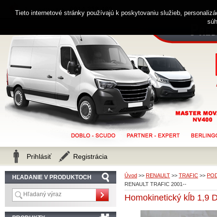
0914 238 482
Zákaznícka linka
Tieto internetové stránky používajú k poskytovaniu služieb, personaliz
súh
Prihlásiť
Registrácia
Úvod
>>
RENAULT
>>
TRAFIC
>>
POD
HĽADANIE V PRODUKTOCH
RENAULT TRAFIC 2001--
Homokinetický kĺb 1,9