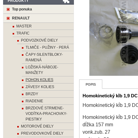
PRODUKTY
Top ponuka
RENAULT
MASTER
TRAFIC
PODVOZKOVÉ DIELY
TLMIČE - PUŽINY - PERÁ
ČAPY-SILENTBLOKY-
RAMENÁ
LOŽISKÁ-NÁBOJE-
MANŽETY
POHON KOLIES
POPIS
ZÁVESY KOLIES
BRZDY
Homokinetický kĺb 1,9 D
RIADENIE
Homokinetický kĺb 1,9 
BRZDOVÉ STRMENE-
VODÍTKA-PRACHOVKY-
Homokinetický kĺb 1,9 
PIESTIKY
dĺžka 157 mm
MOTOROVÉ DIELY
vonk.zub. 27
PREVODOVKOVÉ DIELY