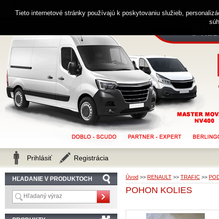
0914 238 482
Zákaznícka linka
Tieto internetové stránky používajú k poskytovaniu služieb, personaliz
súh
Prihlásiť
Registrácia
Úvod
>>
RENAULT
>>
TRAFIC
>>
POD
HĽADANIE V PRODUKTOCH
POHON KOLIES