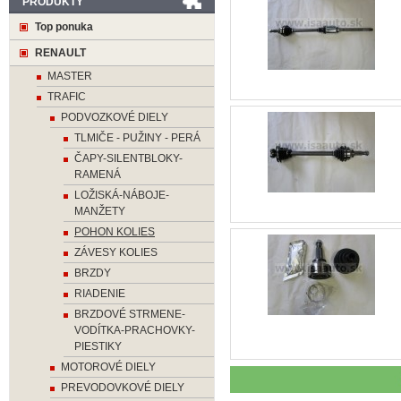
PRODUKTY
Top ponuka
RENAULT
MASTER
TRAFIC
PODVOZKOVÉ DIELY
TLMIČE - PUŽINY - PERÁ
ČAPY-SILENTBLOKY-
RAMENÁ
LOŽISKÁ-NÁBOJE-
MANŽETY
POHON KOLIES
ZÁVESY KOLIES
BRZDY
RIADENIE
BRZDOVÉ STRMENE-
VODÍTKA-PRACHOVKY-
PIESTIKY
MOTOROVÉ DIELY
PREVODOVKOVÉ DIELY