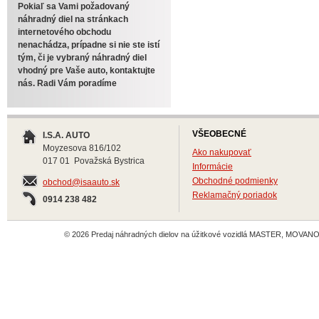
Pokiaľ sa Vami požadovaný
náhradný diel na stránkach
internetového obchodu
nenachádza, prípadne si nie ste istí
tým, či je vybraný náhradný diel
vhodný pre Vaše auto, kontaktujte
nás. Radi Vám poradíme
VŠEOBECNÉ
I.S.A. AUTO
Moyzesova 816/102
Ako nakupovať
017 01 Považská Bystrica
Informácie
Obchodné podmienky
obchod@isaauto.sk
Reklamačný poriadok
0914 238 482
© 2026 Predaj náhradných dielov na úžitkové vozidlá MASTER, MOVANO