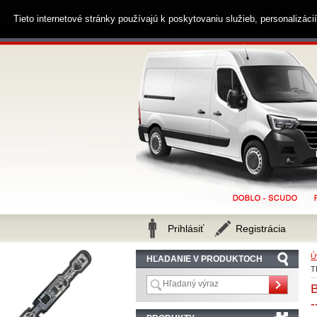
0914 238 482
Zákaznícka linka
Tieto internetové stránky používajú k poskytovaniu služieb, personalizác
Prihlásiť
Registrácia
Ú
HĽADANIE V PRODUKTOCH
T