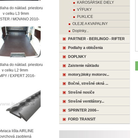
KAROSÁRSKE DIELY
laha do náklad. priestoru
VÝFUKY
celku L3 9mm
PUKLICE
STER / MOVANO 2010-
OLEJE A KVAPALINY
Doplnky...
PARTNER - BERLINGO - RIFTER
Podlahy a obloženia
DOPLNKY
laha do náklad. priestoru
Zaistenie nákladu
celku L2 9mm
motory,bloky motorov...
MPY / EXPERT 2016-
Bočné, strešné okná ...
Strešné nosiče
Strešné ventilátory...
SPRINTER 2006--
FORD TRANSIT
viaca lišta AIRLINE
vrchová zaoblená