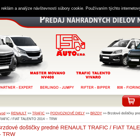
ií reklám a analýze návštevnosti súbory cookie. Používaním týchto interneto
vod
>>
RENAULT
>>
TRAFIC
>>
PODVOZKOVÉ DIELY
>>
BRZDY
>>
Brzdové doštičky p
RAFIC / FIAT TALENTO 2014 -- TRW
Brzdové doštičky predné RENAULT TRAFIC / FIAT TAL
-- TRW