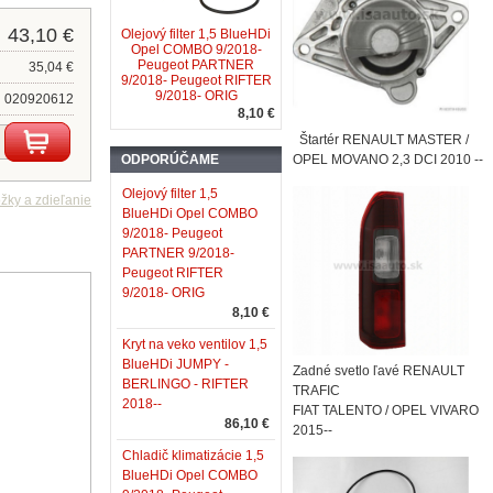
43,10 €
Olejový filter 1,5 BlueHDi
Opel COMBO 9/2018-
Peugeot PARTNER
35,04 €
9/2018- Peugeot RIFTER
9/2018- ORIG
020920612
8,10 €
Štartér RENAULT MASTER /
ODPORÚČAME
OPEL MOVANO 2,3 DCI 2010 --
Olejový filter 1,5
BlueHDi Opel COMBO
9/2018- Peugeot
PARTNER 9/2018-
Peugeot RIFTER
9/2018- ORIG
8,10 €
Kryt na veko ventilov 1,5
BlueHDi JUMPY -
Zadné svetlo ľavé RENAULT
BERLINGO - RIFTER
TRAFIC
2018--
FIAT TALENTO / OPEL VIVARO
86,10 €
2015--
Chladič klimatizácie 1,5
BlueHDi Opel COMBO