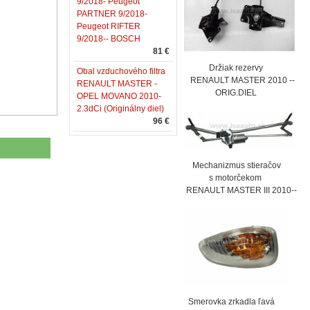
9/2018- Peugeot
PARTNER 9/2018-
Peugeot RIFTER
9/2018-- BOSCH
81 €
Držiak rezervy
Obal vzduchového filtra
RENAULT MASTER 2010 --
RENAULT MASTER -
ORIG.DIEL
OPEL MOVANO 2010-
2.3dCi (Originálny diel)
96 €
Mechanizmus stieračov
s motorčekom
RENAULT MASTER III 2010--
Smerovka zrkadla ľavá