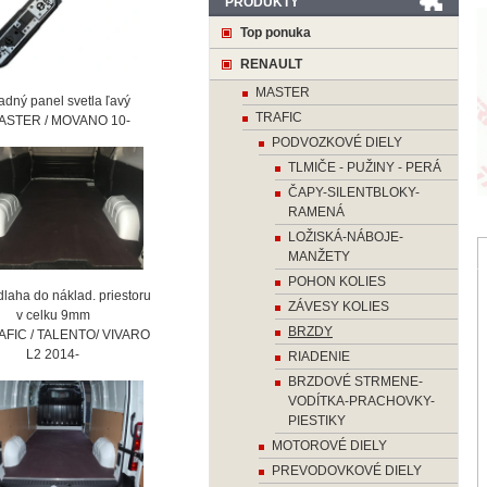
PRODUKTY
Top ponuka
RENAULT
MASTER
ný panel svetla ľavý
TRAFIC
STER / MOVANO 10-
PODVOZKOVÉ DIELY
TLMIČE - PUŽINY - PERÁ
ČAPY-SILENTBLOKY-
RAMENÁ
LOŽISKÁ-NÁBOJE-
MANŽETY
POHON KOLIES
laha do náklad. priestoru
ZÁVESY KOLIES
 celku 9mm
BRZDY
AFIC / TALENTO/ VIVARO
2 2014-
RIADENIE
BRZDOVÉ STRMENE-
VODÍTKA-PRACHOVKY-
PIESTIKY
MOTOROVÉ DIELY
PREVODOVKOVÉ DIELY