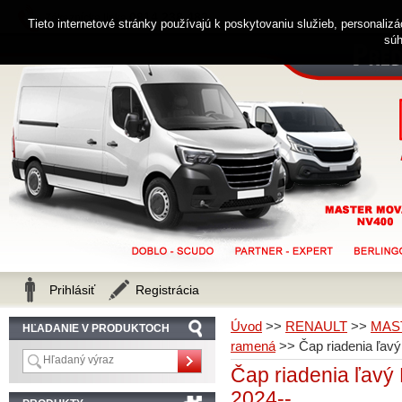
0914 238 482
Zákaznícka linka
Tieto internetové stránky používajú k poskytovaniu služieb, personaliz
súh
Prihlásiť
Registrácia
Úvod
>>
RENAULT
>>
MAS
HĽADANIE V PRODUKTOCH
ramená
>>
Čap riadenia ľ
Čap riadenia ľa
2024--