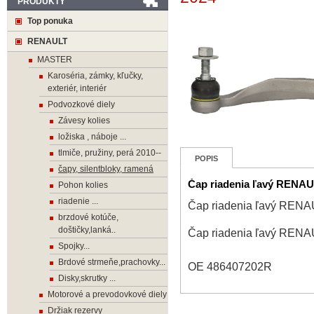
PRODUKTY
Top ponuka
RENAULT
MASTER
Karoséria, zámky, kľučky,
exteriér, interiér
Podvozkové diely
Závesy kolies
ložiska , náboje ...
tlmiče, pružiny, perá 2010--
POPIS
čapy, silentbloky, ramená
Čap riadenia ľavý RENA
Pohon kolies
riadenie ...
Čap riadenia ľavý REN
brzdové kotúče,
doštičky,lanká..
Čap riadenia ľavý REN
Spojky...
Brdové strmeňe,prachovky...
OE 486407202R
Disky,skrutky ...
Motorové a prevodovkové diely
Držiak rezervy