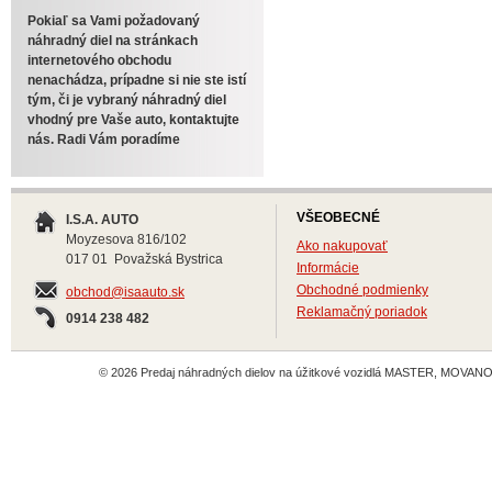
Pokiaľ sa Vami požadovaný
náhradný diel na stránkach
internetového obchodu
nenachádza, prípadne si nie ste istí
tým, či je vybraný náhradný diel
vhodný pre Vaše auto, kontaktujte
nás. Radi Vám poradíme
VŠEOBECNÉ
I.S.A. AUTO
Moyzesova 816/102
Ako nakupovať
017 01 Považská Bystrica
Informácie
Obchodné podmienky
obchod@isaauto.sk
Reklamačný poriadok
0914 238 482
© 2026 Predaj náhradných dielov na úžitkové vozidlá MASTER, MOVANO