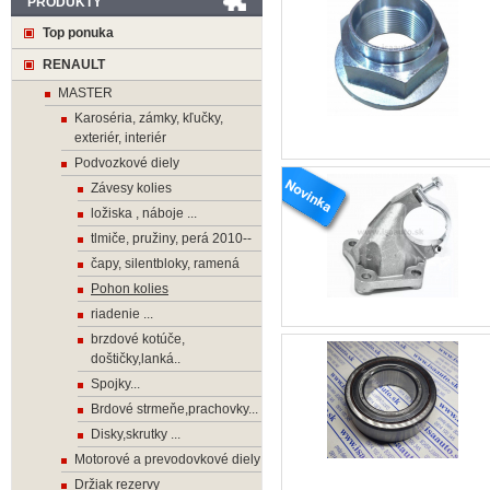
PRODUKTY
Top ponuka
RENAULT
MASTER
Karoséria, zámky, kľučky,
exteriér, interiér
Podvozkové diely
Závesy kolies
ložiska , náboje ...
tlmiče, pružiny, perá 2010--
čapy, silentbloky, ramená
Pohon kolies
riadenie ...
brzdové kotúče,
doštičky,lanká..
Spojky...
Brdové strmeňe,prachovky...
Disky,skrutky ...
Motorové a prevodovkové diely
Držiak rezervy