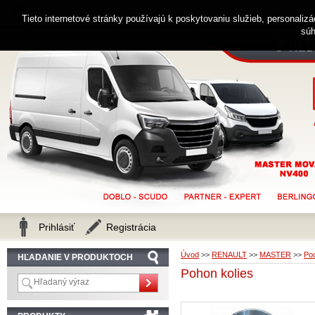
0914 238 482
Zákaznícka linka
Tieto internetové stránky používajú k poskytovaniu služieb, personaliz
súh
Prihlásiť
Registrácia
Úvod
>>
RENAULT
>>
MASTER
>>
Po
HĽADANIE V PRODUKTOCH
Pohon kolies