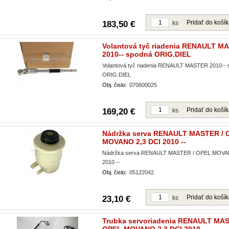
Pridať do koší
183,50 €
ks
Volantová tyč riadenia RENAULT M
2010-- spodná ORIG.DIEL
Volantová tyč riadenia RENAULT MASTER 2010-- 
ORIG.DIEL
Obj. čislo:
070600025
Pridať do koší
169,20 €
ks
Nádržka serva RENAULT MASTER / 
MOVANO 2,3 DCI 2010 --
Nádržka serva RENAULT MASTER / OPEL MOVA
2010 --
Obj. čislo:
05122042
Pridať do koší
23,10 €
ks
Trubka servoriadenia RENAULT MAS