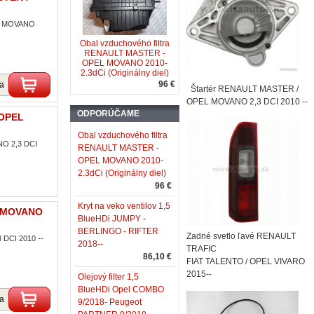
EL MOVANO
Obal vzduchového filtra
RENAULT MASTER -
OPEL MOVANO 2010-
2.3dCi (Originálny diel)
96 €
ka
Štartér RENAULT MASTER /
OPEL MOVANO 2,3 DCI 2010 --
ODPORÚČAME
 OPEL
Obal vzduchového filtra
O 2,3 DCI
RENAULT MASTER -
OPEL MOVANO 2010-
2.3dCi (Originálny diel)
96 €
Kryt na veko ventilov 1,5
L MOVANO
BlueHDi JUMPY -
BERLINGO - RIFTER
Zadné svetlo ľavé RENAULT
DCI 2010 --
2018--
TRAFIC
86,10 €
FIAT TALENTO / OPEL VIVARO
2015--
Olejový filter 1,5
BlueHDi Opel COMBO
ka
9/2018- Peugeot