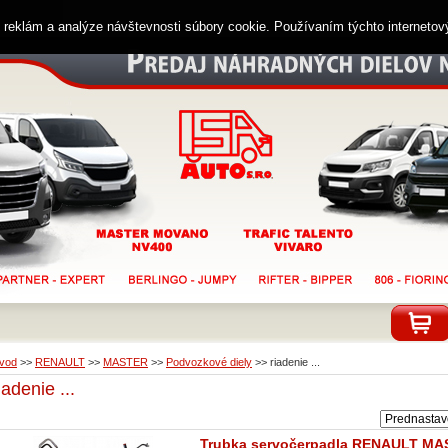
ií reklám a analýze návštevnosti súbory cookie. Používaním týchto interneto
vod
>>
RENAULT
>>
MASTER
>>
Podvozkové diely
>>
riadenie ...
iadenie ...
Trubka servočerpadla RENAULT MA