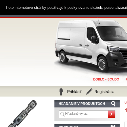
0914 238 482
Zákaznícka linka
Tieto internetové stránky používajú k poskytovaniu služieb, personalizác
Prihlásiť
Registrácia
Ú
HĽADANIE V PRODUKTOCH
r