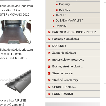
Doplnky...
laha do náklad. priestoru
puklice..
celku L3 9mm
STER / MOVANO 2010-
TRAFIC
OLEJE A KVAPALINY
Doplnky...
PARTNER - BERLINGO - RIFTER
Podlahy a obloženia
DOPLNKY
laha do náklad. priestoru
Zaistenie nákladu
celku L2 9mm
MPY / EXPERT 2016-
motory,bloky motorov...
Bočné, strešné okná ...
Strešné nosiče
Strešné ventilátory...
SPRINTER 2006--
FORD TRANSIT
viaca lišta AIRLINE
vrchová zaoblená