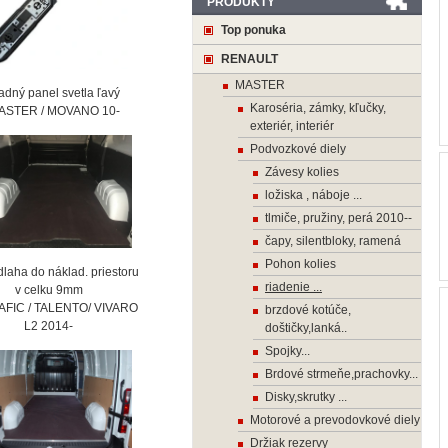
PRODUKTY
Top ponuka
RENAULT
MASTER
ný panel svetla ľavý
Karoséria, zámky, kľučky,
STER / MOVANO 10-
exteriér, interiér
Podvozkové diely
Závesy kolies
ložiska , náboje ...
tlmiče, pružiny, perá 2010--
čapy, silentbloky, ramená
Pohon kolies
laha do náklad. priestoru
riadenie ...
 celku 9mm
AFIC / TALENTO/ VIVARO
brzdové kotúče,
2 2014-
doštičky,lanká..
Spojky...
Brdové strmeňe,prachovky...
Disky,skrutky ...
Motorové a prevodovkové diely
Držiak rezervy