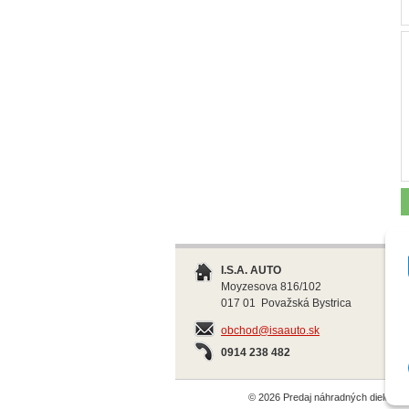
I.S.A. AUTO
Moyzesova 816/102
017 01 Považská Bystrica
obchod@isaauto.sk
0914 238 482
© 2026 Predaj náhradných dielov 