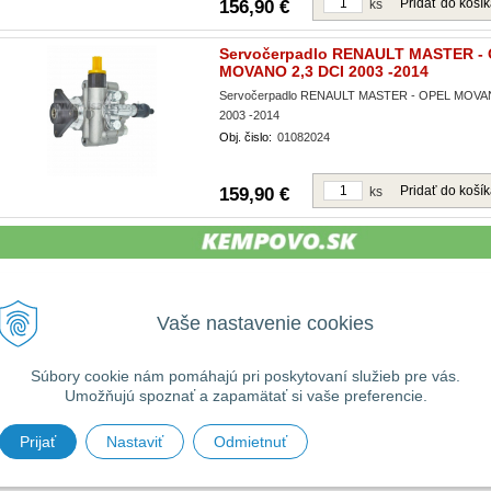
Pridať do koší
156,90 €
ks
Servočerpadlo RENAULT MASTER -
MOVANO 2,3 DCI 2003 -2014
Servočerpadlo RENAULT MASTER - OPEL MOVAN
2003 -2014
Obj. čislo:
01082024
Pridať do koší
159,90 €
ks
Vaše nastavenie cookies
VŠEOBECNÉ
UŽITOČNÉ
Ako nakupovať
Prihlásiť
Informácie
Registrácia
Súbory cookie nám pomáhajú pri poskytovaní služieb pre vás.
Obchodné podmienky
Umožňujú spoznať a zapamätať si vaše preferencie.
Zabudnuté heslo
Reklamačný poriadok
Prijať
Nastaviť
Odmietnuť
na úžitkové vozidlá MASTER, MOVANO a mnoho ďaľších •
Tvorba eshopu cez UNIobchod
,
we