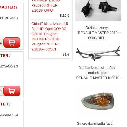
PARTNER 9/2018-
Peugeot RIFTER
MASTER /
9/2018- ORIG
8,10 €
OPEL MOVANO
Chladič klimatizácie 1,5
Držiak rezervy
BlueHDi Opel COMBO
RENAULT MASTER 2010 --
9/2018- Peugeot
ORIG.DIEL
PARTNER 9/2018-
ka
Peugeot RIFTER
9/2018-- BOSCH
81 €
TER /
 MOVANO 2,3
Mechanizmus stieračov
s motorčekom
RENAULT MASTER III 2010--
ka
TER /
 MOVANO 2,3
Smerovka zrkadla ľavá