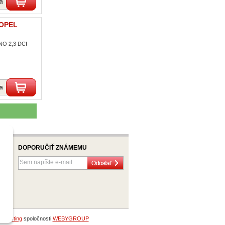
ka
 OPEL
O 2,3 DCI
ka
DOPORUČIŤ ZNÁMEMU
bhosting
spoločnosti
WEBYGROUP