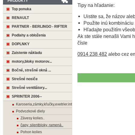
PRODUKTY
Tipy na hľadanie:
Top ponuka
Uistite sa, že názov ale
RENAULT
Použite inú kombináciu 
PARTNER - BERLINGO - RIFTER
Hľadajte použitím všeo
Podlahy a obloženia
Ak ste stále nenašli Vami h
čísle
DOPLNKY
Zaistenie nákladu
0914 238 482
alebo cez e
motory,bloky motorov...
Bočné, strešné okná ...
Strešné nosiče
Strešné ventilátory...
SPRINTER 2006--
Karoseria,zámky,kľučky,exetrier.interier
Podvozkové diely
Závesy kolies..
čapy, silentbloky, ramená..
Pohon kolies