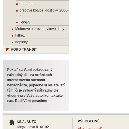
riadenie ...
brzdové kotúče, doštičky, 2006-
-
Spojky...
Motorové a prevodovkové diely
Filtre..
doplnky...
FORD TRANSIT
Pokiaľ sa Vami požadovaný
náhradný diel na stránkach
internetového obchodu
nenachádza, prípadne si nie ste istí
tým, či je vybraný náhradný diel
vhodný pre Vaše auto, kontaktujte
nás. Radi Vám poradíme
VŠEOBECNÉ
I.S.A. AUTO
Moyzesova 816/102
Ako nakupovať