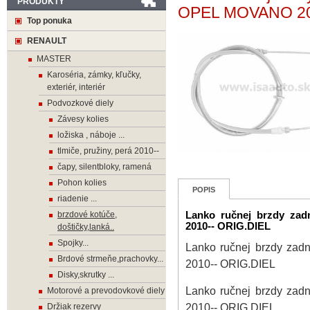
PRODUKTY
OPEL MOVANO 20
Top ponuka
RENAULT
MASTER
Karoséria, zámky, kľučky,
exteriér, interiér
Podvozkové diely
Závesy kolies
ložiska , náboje ...
tlmiče, pružiny, perá 2010--
čapy, silentbloky, ramená
Pohon kolies
POPIS
riadenie ...
brzdové kotúče,
Lanko ručnej brzdy 
2010-- ORIG.DIEL
doštičky,lanká..
Spojky...
Lanko ručnej brzdy 
Brdové strmeňe,prachovky...
2010-- ORIG.DIEL
Disky,skrutky ...
Lanko ručnej brzdy 
Motorové a prevodovkové diely
2010-- ORIG.DIEL
Držiak rezervy