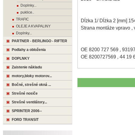
Doplnky...
puklice..
TRAFIC
Dĺżka 1/ Dĺżka 2 [mm] 1
OLEJE A KVAPALINY
Strana montáże vpravo , 
Doplnky...
PARTNER - BERLINGO - RIFTER
OE 8200 727 569 , 9319
Podlahy a obloženia
OE 8200727569 , 44 19 6
DOPLNKY
Zaistenie nákladu
motory,bloky motorov...
Bočné, strešné okná ...
Strešné nosiče
Strešné ventilátory...
SPRINTER 2006--
FORD TRANSIT