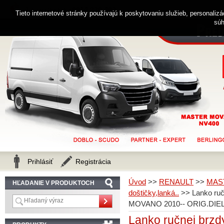
0914 238 482
Zákaznícka linka
Tieto internetové stránky používajú k poskytovaniu služieb, personaliz
súh
Prihlásiť
Registrácia
Úvod
>>
RENAULT
>>
MAS
HĽADANIE V PRODUKTOCH
doštičky,lanká..
>>
Lanko ru
MOVANO 2010-- ORIG.DIE
Lanko ručnej br