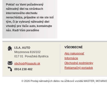
Pokiaľ sa Vami požadovaný
náhradný diel na stránkach
internetového obchodu
nenachádza, prípadne si nie ste istí
tým, či je vybraný náhradný diel
vhodný pre Vaše auto, kontaktujte
nás. Radi Vám poradíme
VŠEOBECNÉ
I.S.A. AUTO
Moyzesova 816/102
Ako nakupovať
017 01 Považská Bystrica
Informácie
Obchodné podmienky
obchod@isaauto.sk
Reklamačný poriadok
0914 238 482
© 2026 Predaj náhradných dielov na úžitkové vozidlá MASTER, MOVANO