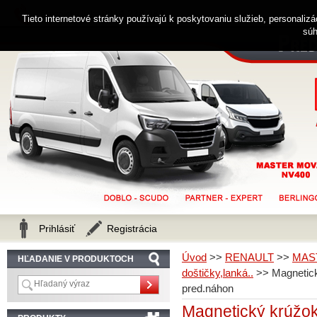
0914 238 482
Zákaznícka linka
Tieto internetové stránky používajú k poskytovaniu služieb, personaliz
súh
Prihlásiť
Registrácia
Úvod
>>
RENAULT
>>
MAS
HĽADANIE V PRODUKTOCH
doštičky,lanká..
>>
Magnetic
pred.náhon
Magnetický krúž