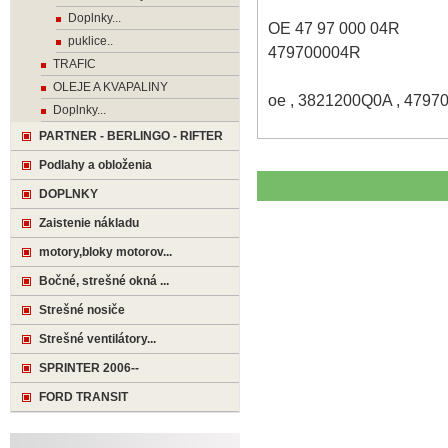
Doplnky...
OE 47 97 000 04R
puklice..
479700004R
TRAFIC
OLEJE A KVAPALINY
oe , 3821200Q0A , 4797
Doplnky...
PARTNER - BERLINGO - RIFTER
Podlahy a obloženia
DOPLNKY
Zaistenie nákladu
motory,bloky motorov...
Bočné, strešné okná ...
Strešné nosiče
Strešné ventilátory...
SPRINTER 2006--
FORD TRANSIT