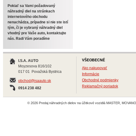
Pokiaľ sa Vami požadovaný
náhradný diel na stránkach
internetového obchodu
nenachádza, prípadne si nie ste istí
tým, či je vybraný náhradný diel
vhodný pre Vaše auto, kontaktujte
nás. Radi Vám poradíme
VŠEOBECNÉ
I.S.A. AUTO
Moyzesova 816/102
Ako nakupovať
017 01 Považská Bystrica
Informácie
Obchodné podmienky
obchod@isaauto.sk
Reklamačný poriadok
0914 238 482
© 2026 Predaj náhradných dielov na úžitkové vozidlá MASTER, MOVANO