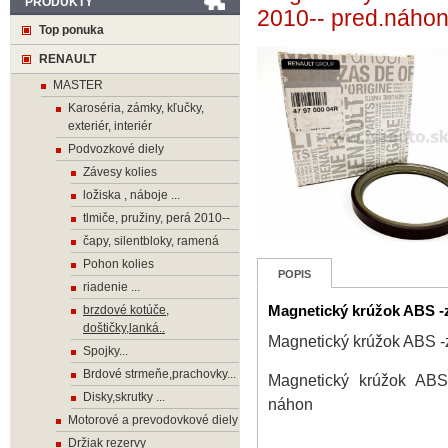
PRODUKTY
2010-- pred.náho
Top ponuka
RENAULT
MASTER
Karoséria, zámky, kľučky,
exteriér, interiér
Podvozkové diely
Závesy kolies
ložiska , náboje ...
tlmiče, pružiny, perá 2010--
čapy, silentbloky, ramená
Pohon kolies
POPIS
riadenie ...
brzdové kotúče,
Magnetický krúžok ABS 
doštičky,lanká..
Magnetický krúžok ABS
Spojky...
Brdové strmeňe,prachovky...
Magnetický krúžok A
Disky,skrutky ...
náhon
Motorové a prevodovkové diely
Držiak rezervy