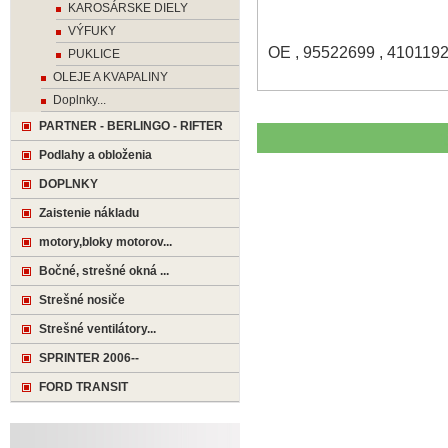
KAROSÁRSKE DIELY
VÝFUKY
OE , 95522699 , 410119
PUKLICE
OLEJE A KVAPALINY
Doplnky...
PARTNER - BERLINGO - RIFTER
Podlahy a obloženia
DOPLNKY
Zaistenie nákladu
motory,bloky motorov...
Bočné, strešné okná ...
Strešné nosiče
Strešné ventilátory...
SPRINTER 2006--
FORD TRANSIT