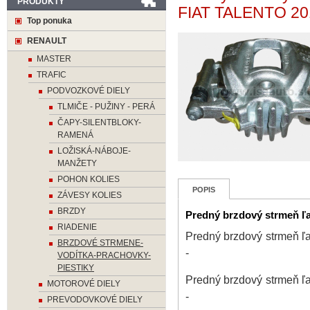
PRODUKTY
FIAT TALENTO 20
Top ponuka
RENAULT
MASTER
TRAFIC
PODVOZKOVÉ DIELY
TLMIČE - PUŽINY - PERÁ
ČAPY-SILENTBLOKY-
RAMENÁ
LOŽISKÁ-NÁBOJE-
MANŽETY
POHON KOLIES
POPIS
ZÁVESY KOLIES
BRZDY
Predný brzdový strmeň 
RIADENIE
Predný brzdový strmeň
BRZDOVÉ STRMENE-
-
VODÍTKA-PRACHOVKY-
PIESTIKY
Predný brzdový strmeň
MOTOROVÉ DIELY
-
PREVODOVKOVÉ DIELY