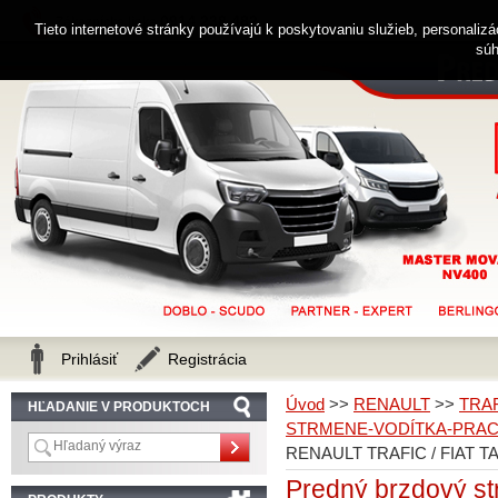
0914 238 482
Zákaznícka linka
Tieto internetové stránky používajú k poskytovaniu služieb, personaliz
súh
Prihlásiť
Registrácia
Úvod
>>
RENAULT
>>
TRA
HĽADANIE V PRODUKTOCH
STRMENE-VODÍTKA-PRAC
RENAULT TRAFIC / FIAT TA
Predný brzdový s