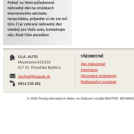
Pokiaľ sa Vami požadovaný
náhradný diel na stránkach
internetového obchodu
nenachádza, prípadne si nie ste istí
tým, či je vybraný náhradný diel
vhodný pre Vaše auto, kontaktujte
nás. Radi Vám poradíme
VŠEOBECNÉ
I.S.A. AUTO
Moyzesova 816/102
Ako nakupovať
017 01 Považská Bystrica
Informácie
Obchodné podmienky
obchod@isaauto.sk
Reklamačný poriadok
0914 238 482
© 2026 Predaj náhradných dielov na úžitkové vozidlá MASTER, MOVANO