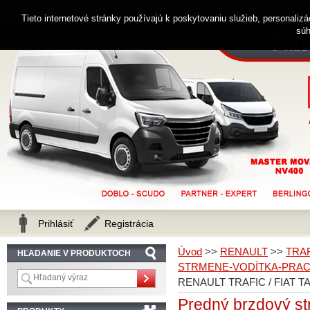
0914 238 482
Zákaznícka linka
Tieto internetové stránky používajú k poskytovaniu služieb, personaliz
súh
Prihlásiť
Registrácia
Úvod
>>
RENAULT
>>
TRA
HĽADANIE V PRODUKTOCH
STRMENE-VODÍTKA-PRAC
RENAULT TRAFIC / FIAT TA
Predný brzdový s