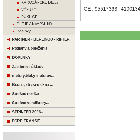
KAROSÁRSKE DIELY
OE , 95517363 , 410013
VÝFUKY
PUKLICE
OLEJE A KVAPALINY
Doplnky...
PARTNER - BERLINGO - RIFTER
Podlahy a obloženia
DOPLNKY
Zaistenie nákladu
motory,bloky motorov...
Bočné, strešné okná ...
Strešné nosiče
Strešné ventilátory...
SPRINTER 2006--
FORD TRANSIT