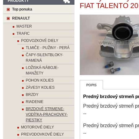
PRODUKTY
FIAT TALENTO 20
Top ponuka
RENAULT
MASTER
TRAFIC
PODVOZKOVÉ DIELY
TLMIČE - PUŽINY - PERÁ
ČAPY-SILENTBLOKY-
RAMENÁ
LOŽISKÁ-NÁBOJE-
MANŽETY
POHON KOLIES
POPIS
ZÁVESY KOLIES
BRZDY
Predný brzdový strmeň 
RIADENIE
Predný brzdový strmeň
BRZDOVÉ STRMENE-
--
VODÍTKA-PRACHOVKY-
PIESTIKY
Predný brzdový strmeň
MOTOROVÉ DIELY
--
PREVODOVKOVÉ DIELY