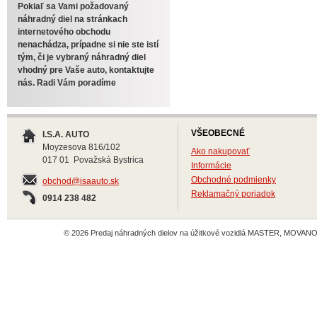
Pokiaľ sa Vami požadovaný
náhradný diel na stránkach
internetového obchodu
nenachádza, prípadne si nie ste istí
tým, či je vybraný náhradný diel
vhodný pre Vaše auto, kontaktujte
nás. Radi Vám poradíme
VŠEOBECNÉ
I.S.A. AUTO
Moyzesova 816/102
Ako nakupovať
017 01 Považská Bystrica
Informácie
Obchodné podmienky
obchod@isaauto.sk
Reklamačný poriadok
0914 238 482
© 2026 Predaj náhradných dielov na úžitkové vozidlá MASTER, MOVANO