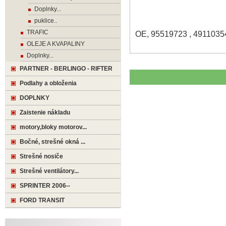
Doplnky...
puklice..
TRAFIC
OE, 95519723 , 4911035
OLEJE A KVAPALINY
Doplnky...
PARTNER - BERLINGO - RIFTER
Podlahy a obloženia
DOPLNKY
Zaistenie nákladu
motory,bloky motorov...
Bočné, strešné okná ...
Strešné nosiče
Strešné ventilátory...
SPRINTER 2006--
FORD TRANSIT