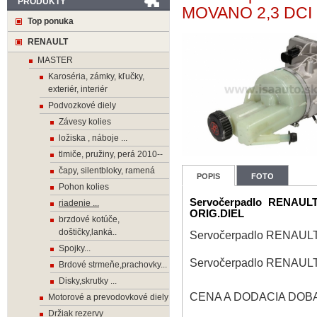
PRODUKTY
MOVANO 2,3 DCI 
Top ponuka
RENAULT
MASTER
Karoséria, zámky, kľučky,
exteriér, interiér
Podvozkové diely
Závesy kolies
ložiska , náboje ...
tlmiče, pružiny, perá 2010--
čapy, silentbloky, ramená
POPIS
FOTO
Pohon kolies
Servočerpadlo RENAUL
riadenie ...
ORIG.DIEL
brzdové kotúče,
doštičky,lanká..
Servočerpadlo RENAULT
Spojky...
Servočerpadlo RENAULT
Brdové strmeňe,prachovky...
Disky,skrutky ...
CENA A DODACIA DOBA 
Motorové a prevodovkové diely
Držiak rezervy