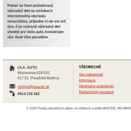
Pokiaľ sa Vami požadovaný
náhradný diel na stránkach
internetového obchodu
nenachádza, prípadne si nie ste istí
tým, či je vybraný náhradný diel
vhodný pre Vaše auto, kontaktujte
nás. Radi Vám poradíme
VŠEOBECNÉ
I.S.A. AUTO
Moyzesova 816/102
Ako nakupovať
017 01 Považská Bystrica
Informácie
Obchodné podmienky
obchod@isaauto.sk
Reklamačný poriadok
0914 238 482
© 2026 Predaj náhradných dielov na úžitkové vozidlá MASTER, MOVANO