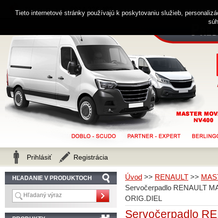
0914 238 482
Zákaznícka linka
Tieto internetové stránky používajú k poskytovaniu služieb, personaliz
súh
Prihlásiť
Registrácia
Úvod
>>
RENAULT
>>
MAS
HĽADANIE V PRODUKTOCH
Servočerpadlo RENAULT MA
ORIG.DIEL
Servočerpadlo R