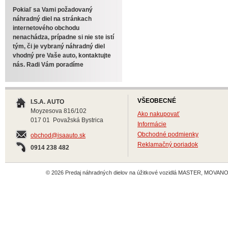
Pokiaľ sa Vami požadovaný
náhradný diel na stránkach
internetového obchodu
nenachádza, prípadne si nie ste istí
tým, či je vybraný náhradný diel
vhodný pre Vaše auto, kontaktujte
nás. Radi Vám poradíme
VŠEOBECNÉ
I.S.A. AUTO
Moyzesova 816/102
Ako nakupovať
017 01 Považská Bystrica
Informácie
Obchodné podmienky
obchod@isaauto.sk
Reklamačný poriadok
0914 238 482
© 2026 Predaj náhradných dielov na úžitkové vozidlá MASTER, MOVANO