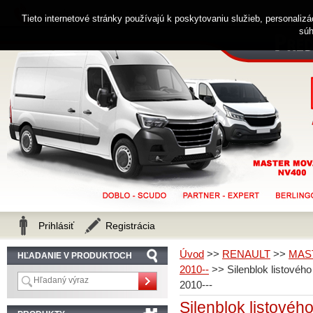
0914 238 482
Zákaznícka linka
Tieto internetové stránky používajú k poskytovaniu služieb, personaliz
súh
Prihlásiť
Registrácia
Úvod
>>
RENAULT
>>
MAS
HĽADANIE V PRODUKTOCH
2010--
>>
Silenblok listo
2010---
Silenblok listov