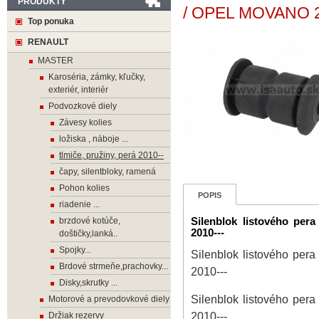
PRODUKTY
/ OPEL MOVANO 2
Top ponuka
RENAULT
MASTER
Karoséria, zámky, kľučky,
exteriér, interiér
Podvozkové diely
Závesy kolies
ložiska , náboje ...
tlmiče, pružiny, perá 2010--
čapy, silentbloky, ramená
Pohon kolies
POPIS
riadenie ...
brzdové kotúče,
Silenblok listového 
2010---
doštičky,lanká..
Spojky...
Silenblok listového 
Brdové strmeňe,prachovky...
2010---
Disky,skrutky ...
Silenblok listového 
Motorové a prevodovkové diely
2010---
Držiak rezervy