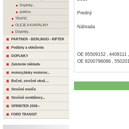
Doplnky...
puklice..
Predný
TRAFIC
OLEJE A KVAPALINY
Náhrada
Doplnky...
PARTNER - BERLINGO - RIFTER
Podlahy a obloženia
OE 95509152 , 4408111 
DOPLNKY
OE 8200796086 , 55020
Zaistenie nákladu
motory,bloky motorov...
Bočné, strešné okná ...
Strešné nosiče
Strešné ventilátory...
SPRINTER 2006--
FORD TRANSIT