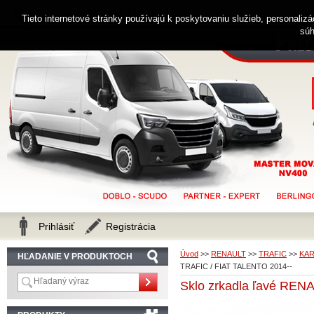
0914 238 482
Zákaznícka linka
Tieto internetové stránky používajú k poskytovaniu služieb, personaliz
súh
Prihlásiť
Registrácia
Úvod
>>
RENAULT
>>
TRAFIC
>>
KAR
HĽADANIE V PRODUKTOCH
TRAFIC / FIAT TALENTO 2014--
Sklo zrkadla ľavé RE