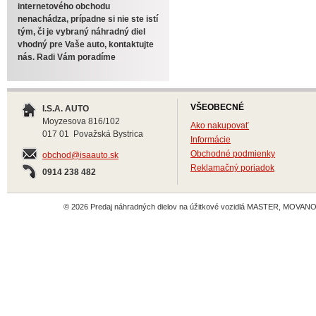
internetového obchodu
nenachádza, prípadne si nie ste istí
tým, či je vybraný náhradný diel
vhodný pre Vaše auto, kontaktujte
nás. Radi Vám poradíme
VŠEOBECNÉ
I.S.A. AUTO
Moyzesova 816/102
Ako nakupovať
017 01 Považská Bystrica
Informácie
Obchodné podmienky
obchod@isaauto.sk
Reklamačný poriadok
0914 238 482
© 2026 Predaj náhradných dielov na úžitkové vozidlá MASTER, MOVANO