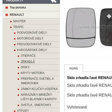
PRODUKTY
Top ponuka
RENAULT
MASTER
TRAFIC
PODVOZKOVÉ DIELY
MOTOROVÉ DIELY
PREVODOVKOVÉ DIELY
KAROSÁRSKE DIELY
STIERAČE
ZRKADLÁ
DISKY
POPIS
KRYTY MOTORA
Sklo zrkadla ľavé RENAU
PREPÍNAČE SVETIEL A
SMEROVIEK
Sklo zrkadla ľavé RENA
ZÁMKY-KĽUČKY-VODÍTKA
Sklo zrkadla ľavé RENA
NÁRAZNÍKY-MRIEŽKY-
LIŠTY-BLATNÍKY-KAPOTY
SVETLA , SMEROVKY..
Vyhrievané
VÝFUKY