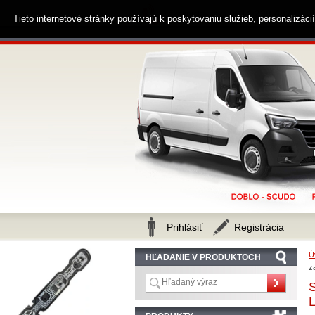
0914 238 482
Zákaznícka linka
Tieto internetové stránky používajú k poskytovaniu služieb, personalizác
Prihlásiť
Registrácia
Ú
HĽADANIE V PRODUKTOCH
z
L