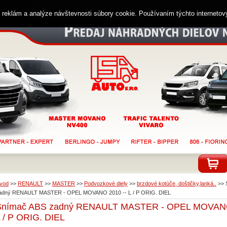
ií reklám a analýze návštevnosti súbory cookie. Používaním týchto interneto
vod
>>
RENAULT
>>
MASTER
>>
Podvozkové diely
>>
brzdové kotúče, doštičky,lanká..
>>
adný RENAULT MASTER - OPEL MOVANO 2010 -- L / P ORIG. DIEL
Snímač ABS zadný RENAULT MASTER - OPEL MOVANO
 / P ORIG. DIEL