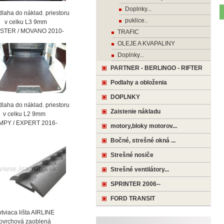
Doplnky...
laha do náklad. priestoru
puklice..
celku L3 9mm
STER / MOVANO 2010-
TRAFIC
OLEJE A KVAPALINY
Doplnky...
PARTNER - BERLINGO - RIFTER
Podlahy a obloženia
DOPLNKY
laha do náklad. priestoru
Zaistenie nákladu
celku L2 9mm
MPY / EXPERT 2016-
motory,bloky motorov...
Bočné, strešné okná ...
Strešné nosiče
Strešné ventilátory...
SPRINTER 2006--
FORD TRANSIT
viaca lišta AIRLINE
vrchová zaoblená