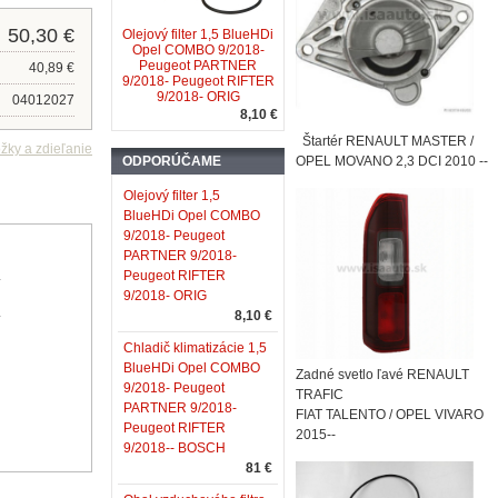
50,30 €
Olejový filter 1,5 BlueHDi
Opel COMBO 9/2018-
Peugeot PARTNER
40,89 €
9/2018- Peugeot RIFTER
9/2018- ORIG
04012027
8,10 €
Štartér RENAULT MASTER /
ODPORÚČAME
OPEL MOVANO 2,3 DCI 2010 --
Olejový filter 1,5
BlueHDi Opel COMBO
9/2018- Peugeot
PARTNER 9/2018-
L
Peugeot RIFTER
9/2018- ORIG
L
8,10 €
Chladič klimatizácie 1,5
BlueHDi Opel COMBO
Zadné svetlo ľavé RENAULT
9/2018- Peugeot
TRAFIC
PARTNER 9/2018-
FIAT TALENTO / OPEL VIVARO
Peugeot RIFTER
2015--
9/2018-- BOSCH
81 €