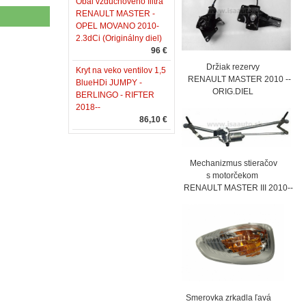
Obal vzduchového filtra
RENAULT MASTER -
OPEL MOVANO 2010-
2.3dCi (Originálny diel)
96 €
Držiak rezervy
Kryt na veko ventilov 1,5
RENAULT MASTER 2010 --
BlueHDi JUMPY -
ORIG.DIEL
BERLINGO - RIFTER
2018--
86,10 €
Mechanizmus stieračov
s motorčekom
RENAULT MASTER III 2010--
Smerovka zrkadla ľavá