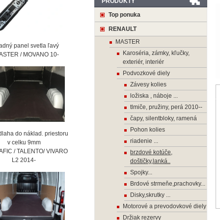
PRODUKTY
Top ponuka
RENAULT
MASTER
ný panel svetla ľavý
Karoséria, zámky, kľučky,
STER / MOVANO 10-
exteriér, interiér
Podvozkové diely
Závesy kolies
ložiska , náboje ...
tlmiče, pružiny, perá 2010--
čapy, silentbloky, ramená
Pohon kolies
laha do náklad. priestoru
riadenie ...
 celku 9mm
AFIC / TALENTO/ VIVARO
brzdové kotúče,
2 2014-
doštičky,lanká..
Spojky...
Brdové strmeňe,prachovky...
Disky,skrutky ...
Motorové a prevodovkové diely
Držiak rezervy