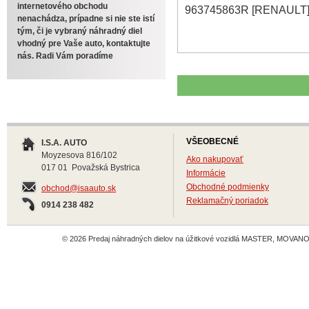
internetového obchodu
963745863R [RENAULT
nenachádza, prípadne si nie ste istí
tým, či je vybraný náhradný diel
vhodný pre Vaše auto, kontaktujte
nás. Radi Vám poradíme
VŠEOBECNÉ
I.S.A. AUTO
Moyzesova 816/102
Ako nakupovať
017 01 Považská Bystrica
Informácie
Obchodné podmienky
obchod@isaauto.sk
Reklamačný poriadok
0914 238 482
© 2026 Predaj náhradných dielov na úžitkové vozidlá MASTER, MOVANO