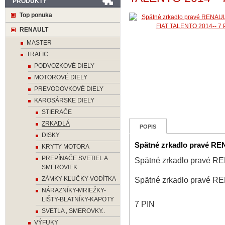
PRODUKTY
Top ponuka
RENAULT
MASTER
TRAFIC
PODVOZKOVÉ DIELY
MOTOROVÉ DIELY
PREVODOVKOVÉ DIELY
KAROSÁRSKE DIELY
STIERAČE
ZRKADLÁ
POPIS
DISKY
Spätné zrkadlo pravé RE
KRYTY MOTORA
PREPÍNAČE SVETIEL A
Spätné zrkadlo pravé R
SMEROVIEK
ZÁMKY-KĽUČKY-VODÍTKA
Spätné zrkadlo pravé R
NÁRAZNÍKY-MRIEŽKY-
LIŠTY-BLATNÍKY-KAPOTY
7 PIN
SVETLA , SMEROVKY..
VÝFUKY