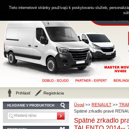
0914 238 482
Zákaznícka linka
Tieto internetové stránky používajú k poskytovaniu služieb, personaliz
súh
Prihlásiť
Registrácia
Úvod
>>
RENAULT
>>
TRA
HĽADANIE V PRODUKTOCH
Spätné zrkadlo pravé RENA
Spätné zrkadlo p
TALENTO 2014-- 