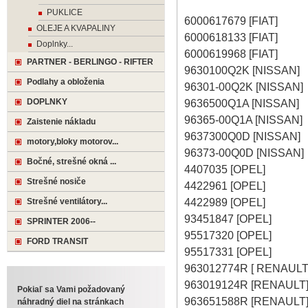
PUKLICE
6000617679 [FIAT]
OLEJE A KVAPALINY
6000618133 [FIAT]
Doplnky...
6000619968 [FIAT]
PARTNER - BERLINGO - RIFTER
9630100Q2K [NISSAN]
Podlahy a obloženia
96301-00Q2K [NISSAN]
DOPLNKY
9636500Q1A [NISSAN]
96365-00Q1A [NISSAN]
Zaistenie nákladu
9637300Q0D [NISSAN]
motory,bloky motorov...
96373-00Q0D [NISSAN]
Bočné, strešné okná ...
4407035 [OPEL]
Strešné nosiče
4422961 [OPEL]
4422989 [OPEL]
Strešné ventilátory...
93451847 [OPEL]
SPRINTER 2006--
95517320 [OPEL]
FORD TRANSIT
95517331 [OPEL]
963012774R [ RENAULT
963019124R [RENAULT
Pokiaľ sa Vami požadovaný
963651588R [RENAULT
náhradný diel na stránkach