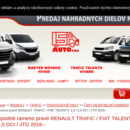
ií reklám a analýze návštevnosti súbory cookie. Používaním týchto interneto
vod
>>
RENAULT
>>
TRAFIC
>>
PODVOZKOVÉ DIELY
>>
ČAPY-SILENTBLOKY-RAMENÁ
ameno pravé RENAULT TRAFIC / FIAT TALENTO 1,6 / 2,0 DCI / JTD 2016--
Spodné rameno pravé RENAULT TRAFIC / FIAT TALENT
,0 DCI / JTD 2016--