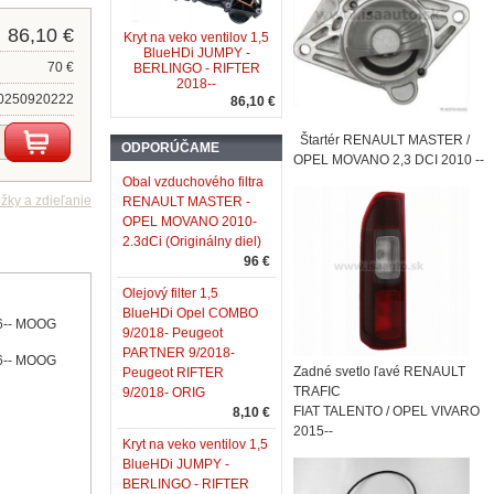
86,10 €
Kryt na veko ventilov 1,5
BlueHDi JUMPY -
70 €
BERLINGO - RIFTER
2018--
0250920222
86,10 €
Štartér RENAULT MASTER /
ODPORÚČAME
OPEL MOVANO 2,3 DCI 2010 --
Obal vzduchového filtra
RENAULT MASTER -
OPEL MOVANO 2010-
2.3dCi (Originálny diel)
96 €
Olejový filter 1,5
BlueHDi Opel COMBO
16-- MOOG
9/2018- Peugeot
PARTNER 9/2018-
16-- MOOG
Zadné svetlo ľavé RENAULT
Peugeot RIFTER
TRAFIC
9/2018- ORIG
FIAT TALENTO / OPEL VIVARO
8,10 €
2015--
Kryt na veko ventilov 1,5
BlueHDi JUMPY -
BERLINGO - RIFTER