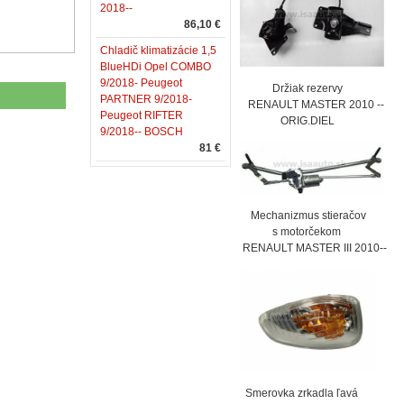
2018--
86,10 €
Chladič klimatizácie 1,5
BlueHDi Opel COMBO
9/2018- Peugeot
Držiak rezervy
PARTNER 9/2018-
RENAULT MASTER 2010 --
Peugeot RIFTER
ORIG.DIEL
9/2018-- BOSCH
81 €
Mechanizmus stieračov
s motorčekom
RENAULT MASTER III 2010--
Smerovka zrkadla ľavá