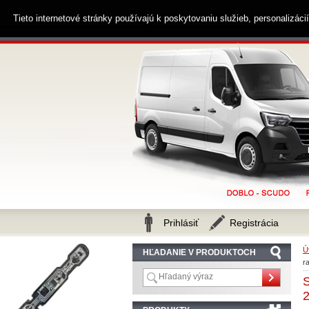
0914 238 482
Zákaznícka linka
Tieto internetové stránky používajú k poskytovaniu služieb, personalizác
Prihlásiť
Registrácia
Ú
HĽADANIE V PRODUKTOCH
r
2