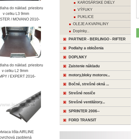
KAROSÁRSKE DIELY
laha do náklad. priestoru
VÝFUKY
celku L3 9mm
PUKLICE
STER / MOVANO 2010-
OLEJE A KVAPALINY
Doplnky...
PARTNER - BERLINGO - RIFTER
Podlahy a obloženia
DOPLNKY
laha do náklad. priestoru
Zaistenie nákladu
celku L2 9mm
motory,bloky motorov...
MPY / EXPERT 2016-
Bočné, strešné okná ...
Strešné nosiče
Strešné ventilátory...
SPRINTER 2006--
FORD TRANSIT
viaca lišta AIRLINE
vrchová zaoblená