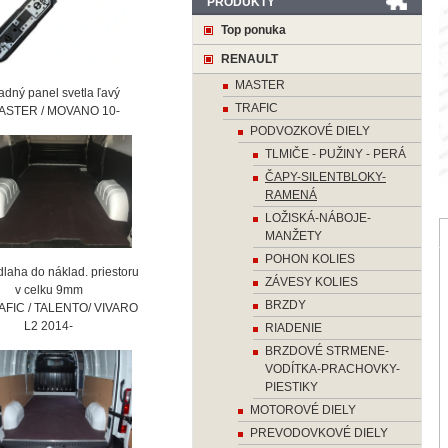
PRODUKTY
Top ponuka
RENAULT
MASTER
ný panel svetla ľavý
TRAFIC
STER / MOVANO 10-
PODVOZKOVÉ DIELY
TLMIČE - PUŽINY - PERÁ
ČAPY-SILENTBLOKY-
RAMENÁ
LOŽISKÁ-NÁBOJE-
MANŽETY
POHON KOLIES
laha do náklad. priestoru
ZÁVESY KOLIES
 celku 9mm
BRZDY
AFIC / TALENTO/ VIVARO
2 2014-
RIADENIE
BRZDOVÉ STRMENE-
VODÍTKA-PRACHOVKY-
PIESTIKY
MOTOROVÉ DIELY
PREVODOVKOVÉ DIELY