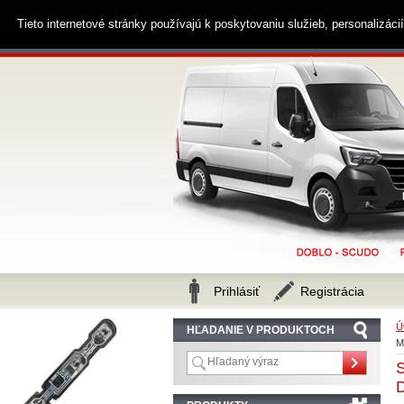
0914 238 482
Zákaznícka linka
Tieto internetové stránky používajú k poskytovaniu služieb, personalizác
Prihlásiť
Registrácia
Ú
HĽADANIE V PRODUKTOCH
M
D