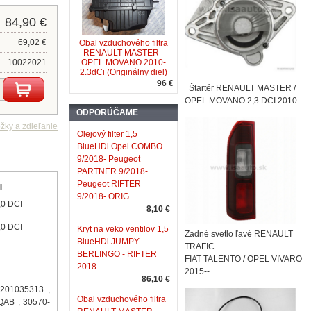
84,90 €
69,02 €
Obal vzduchového filtra
RENAULT MASTER -
10022021
OPEL MOVANO 2010-
2.3dCi (Originálny diel)
96 €
Štartér RENAULT MASTER /
OPEL MOVANO 2,3 DCI 2010 --
ODPORÚČAME
Olejový filter 1,5
BlueHDi Opel COMBO
9/2018- Peugeot
PARTNER 9/2018-
Peugeot RIFTER
I
9/2018- ORIG
,0 DCI
8,10 €
,0 DCI
Kryt na veko ventilov 1,5
Zadné svetlo ľavé RENAULT
BlueHDi JUMPY -
TRAFIC
BERLINGO - RIFTER
FIAT TALENTO / OPEL VIVARO
2018--
2015--
86,10 €
201035313 ,
Obal vzduchového filtra
QAB , 30570-