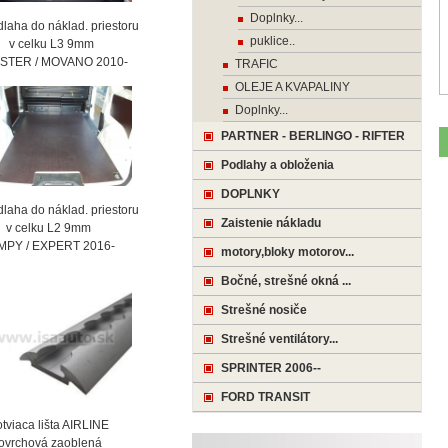
Doplnky...
laha do náklad. priestoru
puklice..
celku L3 9mm
STER / MOVANO 2010-
TRAFIC
OLEJE A KVAPALINY
Doplnky...
PARTNER - BERLINGO - RIFTER
Podlahy a obloženia
DOPLNKY
laha do náklad. priestoru
Zaistenie nákladu
celku L2 9mm
MPY / EXPERT 2016-
motory,bloky motorov...
Bočné, strešné okná ...
Strešné nosiče
Strešné ventilátory...
SPRINTER 2006--
FORD TRANSIT
viaca lišta AIRLINE
vrchová zaoblená