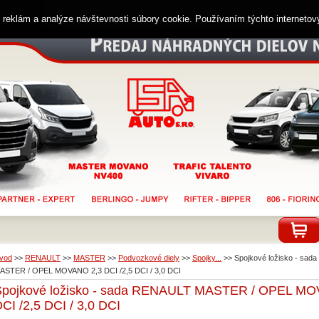
ií reklám a analýze návštevnosti súbory cookie. Používaním týchto interneto
vod
>>
RENAULT
>>
MASTER
>>
Podvozkové diely
>>
Spojky...
>>
Spojkové ložisko - sa
ASTER / OPEL MOVANO 2,3 DCI /2,5 DCI / 3,0 DCI
Spojkové ložisko - sada RENAULT MASTER / OPEL MO
CI /2,5 DCI / 3,0 DCI