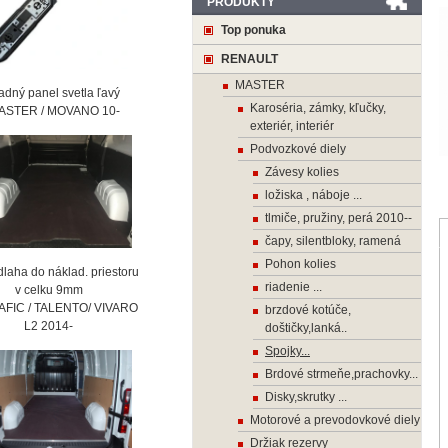
PRODUKTY
Top ponuka
RENAULT
MASTER
ný panel svetla ľavý
Karoséria, zámky, kľučky,
STER / MOVANO 10-
exteriér, interiér
Podvozkové diely
Závesy kolies
ložiska , náboje ...
tlmiče, pružiny, perá 2010--
čapy, silentbloky, ramená
Pohon kolies
laha do náklad. priestoru
riadenie ...
 celku 9mm
AFIC / TALENTO/ VIVARO
brzdové kotúče,
2 2014-
doštičky,lanká..
Spojky...
Brdové strmeňe,prachovky...
Disky,skrutky ...
Motorové a prevodovkové diely
Držiak rezervy