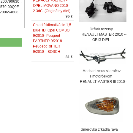
RENAULT MASTER -
8200790630 ,
OPEL MOVANO 2010-
570-00Q0F ,
2.3dCi (Originálny diel)
200654808 ,
96 €
Chladič klimatizácie 1,5
Držiak rezervy
BlueHDi Opel COMBO
RENAULT MASTER 2010 --
9/2018- Peugeot
ORIG.DIEL
PARTNER 9/2018-
Peugeot RIFTER
9/2018-- BOSCH
81 €
Mechanizmus stieračov
s motorčekom
RENAULT MASTER III 2010--
Smerovka zrkadla ľavá