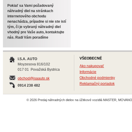
Pokiaľ sa Vami požadovaný
náhradný diel na stránkach
internetového obchodu
nenachádza, prípadne si nie ste istí
tým, či je vybraný náhradný diel
vhodný pre Vaše auto, kontaktujte
nás. Radi Vám poradíme
VŠEOBECNÉ
I.S.A. AUTO
Moyzesova 816/102
Ako nakupovať
017 01 Považská Bystrica
Informácie
Obchodné podmienky
obchod@isaauto.sk
Reklamačný poriadok
0914 238 482
© 2026 Predaj náhradných dielov na úžitkové vozidlá MASTER, MOVANO