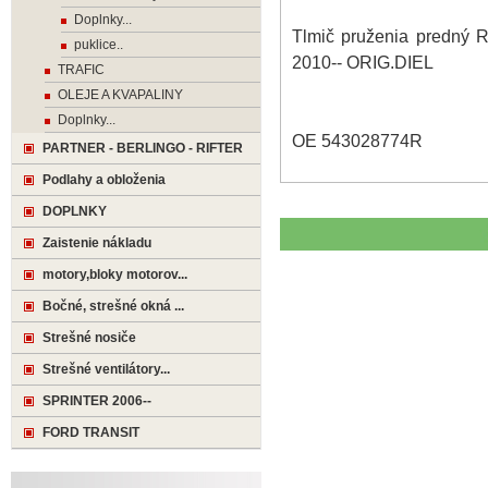
Doplnky...
Tlmič pruženia predn
puklice..
2010-- ORIG.DIEL
TRAFIC
OLEJE A KVAPALINY
Doplnky...
OE 543028774R
PARTNER - BERLINGO - RIFTER
Podlahy a obloženia
DOPLNKY
Zaistenie nákladu
motory,bloky motorov...
Bočné, strešné okná ...
Strešné nosiče
Strešné ventilátory...
SPRINTER 2006--
FORD TRANSIT