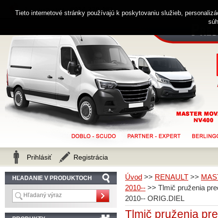
0914 238 482
Zákaznícka linka
Tieto internetové stránky používajú k poskytovaniu služieb, personaliz
súh
Prihlásiť
Registrácia
Úvod
>>
RENAULT
>>
MAS
HĽADANIE V PRODUKTOCH
2010--
>>
Tlmič pruženia 
2010-- ORIG.DIEL
Tlmič pruženia 