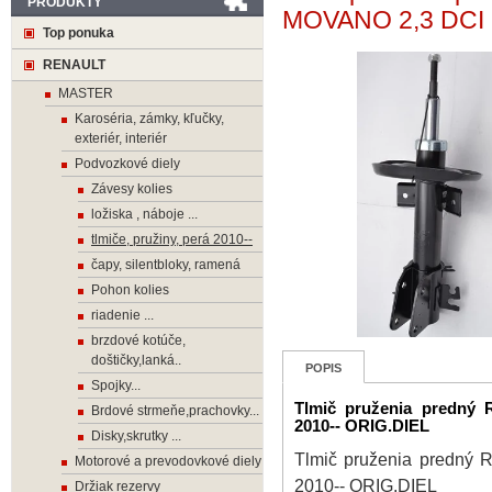
PRODUKTY
MOVANO 2,3 DCI 
Top ponuka
RENAULT
MASTER
Karoséria, zámky, kľučky,
exteriér, interiér
Podvozkové diely
Závesy kolies
ložiska , náboje ...
tlmiče, pružiny, perá 2010--
čapy, silentbloky, ramená
Pohon kolies
riadenie ...
brzdové kotúče,
doštičky,lanká..
POPIS
Spojky...
Tlmič pruženia predn
Brdové strmeňe,prachovky...
2010-- ORIG.DIEL
Disky,skrutky ...
Tlmič pruženia predn
Motorové a prevodovkové diely
2010-- ORIG.DIEL
Držiak rezervy