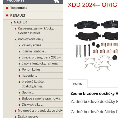
PRODUKTY
XDD 2024-- ORIG
Top ponuka
RENAULT
MASTER
Karoséria, zámky, kľučky,
exteriér, interiér
Podvozkové diely
Závesy kolies
ložiska , náboje ...
tlmiče, pružiny, perá 2010--
čapy, silentbloky, ramená
Pohon kolies
riadenie ...
brzdové kotúče,
POPIS
doštičky,lanká..
Spojky...
Zadné brzdové doštičky
Brdové strmeňe,prachovky...
Zadné brzdové doštičk
Disky,skrutky ...
Motorové a prevodovkové diely
Zadné brzdové doštičk
Držiak rezervy