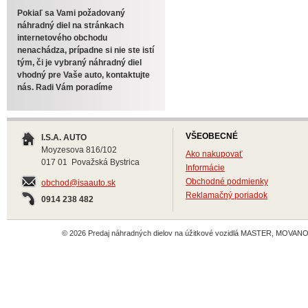
Pokiaľ sa Vami požadovaný
náhradný diel na stránkach
internetového obchodu
nenachádza, prípadne si nie ste istí
tým, či je vybraný náhradný diel
vhodný pre Vaše auto, kontaktujte
nás. Radi Vám poradíme
VŠEOBECNÉ
I.S.A. AUTO
Moyzesova 816/102
Ako nakupovať
017 01 Považská Bystrica
Informácie
Obchodné podmienky
obchod@isaauto.sk
Reklamačný poriadok
0914 238 482
© 2026 Predaj náhradných dielov na úžitkové vozidlá MASTER, MOVANO