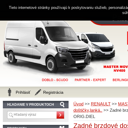
0914 238 482
Zákaznícka linka
Tieto internetové stránky používajú k poskytovaniu služieb, personaliz
súh
Prihlásiť
Registrácia
Úvod
>>
RENAULT
>>
MAS
HĽADANIE V PRODUKTOCH
doštičky,lanká..
>>
Zadné br
ORIG.DIEL
Zadné brzdové d