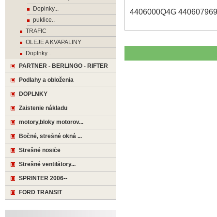
Doplnky...
4406000Q4G 44060796
puklice..
TRAFIC
OLEJE A KVAPALINY
Doplnky...
PARTNER - BERLINGO - RIFTER
Podlahy a obloženia
DOPLNKY
Zaistenie nákladu
motory,bloky motorov...
Bočné, strešné okná ...
Strešné nosiče
Strešné ventilátory...
SPRINTER 2006--
FORD TRANSIT