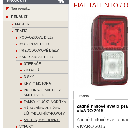
PRODUKTY
FIAT TALENTO / 
Top ponuka
RENAULT
MASTER
TRAFIC
PODVOZKOVÉ DIELY
MOTOROVÉ DIELY
PREVODOVKOVÉ DIELY
KAROSÁRSKE DIELY
STIERAČE
ZRKADLÁ
DISKY
KRYTY MOTORA
PREPÍNAČE SVETIEL A
SMEROVIEK
POPIS
ZÁMKY-KĽUČKY-VODÍTKA
Zadné hmlové svetlo p
NÁRAZNÍKY-MRIEŽKY-
VIVARO 2015--
LIŠTY-BLATNÍKY-KAPOTY
Zadné hmlové svetlo p
SVETLA , SMEROVKY..
VIVARO 2015--
VÝFUKY