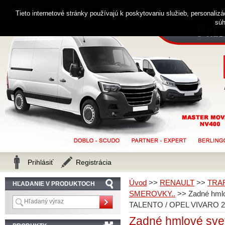
0914 238 482
Zákaznícka linka
Tieto internetové stránky používajú k poskytovaniu služieb, personaliz
súh
Prihlásiť
Registrácia
Úvod
>>
RENAULT
>>
TRA
HĽADANIE V PRODUKTOCH
SMEROVKY..
>>
Zadné hml
TALENTO / OPEL VIVARO 2
Zadné hmlové sve