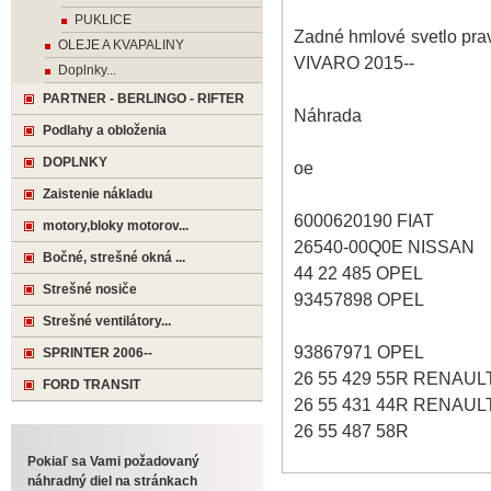
PUKLICE
Zadné hmlové svetlo p
OLEJE A KVAPALINY
VIVARO 2015--
Doplnky...
PARTNER - BERLINGO - RIFTER
Náhrada
Podlahy a obloženia
DOPLNKY
oe
Zaistenie nákladu
6000620190 FIAT
motory,bloky motorov...
26540-00Q0E NISSAN
Bočné, strešné okná ...
44 22 485 OPEL
Strešné nosiče
93457898 OPEL
Strešné ventilátory...
93867971 OPEL
SPRINTER 2006--
26 55 429 55R RENAUL
FORD TRANSIT
26 55 431 44R RENAUL
26 55 487 58R
Pokiaľ sa Vami požadovaný
náhradný diel na stránkach