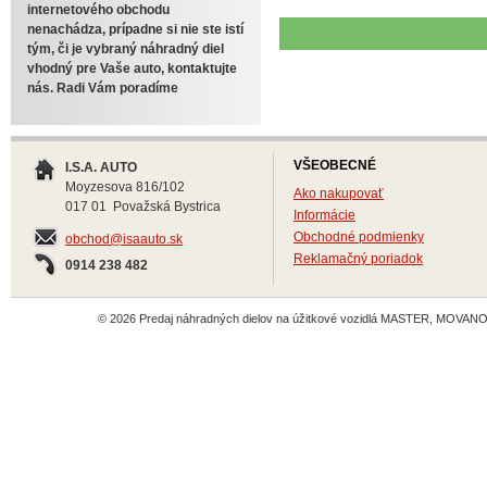
internetového obchodu
nenachádza, prípadne si nie ste istí
tým, či je vybraný náhradný diel
vhodný pre Vaše auto, kontaktujte
nás. Radi Vám poradíme
VŠEOBECNÉ
I.S.A. AUTO
Moyzesova 816/102
Ako nakupovať
017 01 Považská Bystrica
Informácie
Obchodné podmienky
obchod@isaauto.sk
Reklamačný poriadok
0914 238 482
© 2026 Predaj náhradných dielov na úžitkové vozidlá MASTER, MOVANO