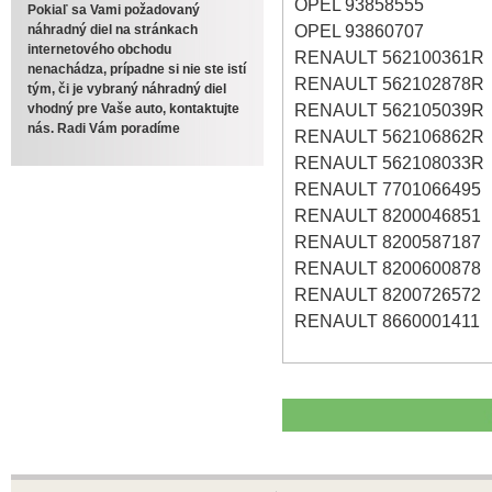
OPEL 93858555
Pokiaľ sa Vami požadovaný
OPEL 93860707
náhradný diel na stránkach
internetového obchodu
RENAULT 562100361R
nenachádza, prípadne si nie ste istí
RENAULT 562102878R
tým, či je vybraný náhradný diel
RENAULT 562105039R
vhodný pre Vaše auto, kontaktujte
nás. Radi Vám poradíme
RENAULT 562106862R
RENAULT 562108033R
RENAULT 7701066495
RENAULT 8200046851
RENAULT 8200587187
RENAULT 8200600878
RENAULT 8200726572
RENAULT 8660001411