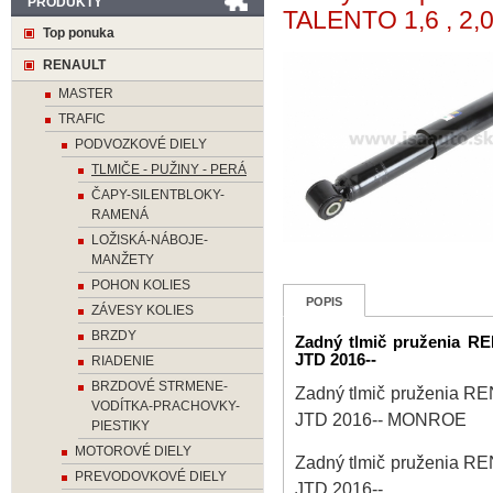
PRODUKTY
TALENTO 1,6 , 2,0
Top ponuka
RENAULT
MASTER
TRAFIC
PODVOZKOVÉ DIELY
TLMIČE - PUŽINY - PERÁ
ČAPY-SILENTBLOKY-
RAMENÁ
LOŽISKÁ-NÁBOJE-
MANŽETY
POHON KOLIES
POPIS
ZÁVESY KOLIES
BRZDY
Zadný tlmič pruženia R
JTD 2016--
RIADENIE
BRZDOVÉ STRMENE-
Zadný tlmič pruženia R
VODÍTKA-PRACHOVKY-
JTD 2016-- MONROE
PIESTIKY
MOTOROVÉ DIELY
Zadný tlmič pruženia R
PREVODOVKOVÉ DIELY
JTD 2016--