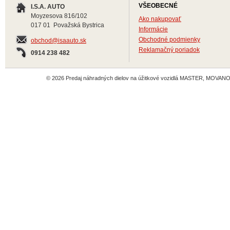
VŠEOBECNÉ
I.S.A. AUTO
Moyzesova 816/102
Ako nakupovať
017 01 Považská Bystrica
Informácie
Obchodné podmienky
obchod@isaauto.sk
Reklamačný poriadok
0914 238 482
© 2026 Predaj náhradných dielov na úžitkové vozidlá MASTER, MOVANO