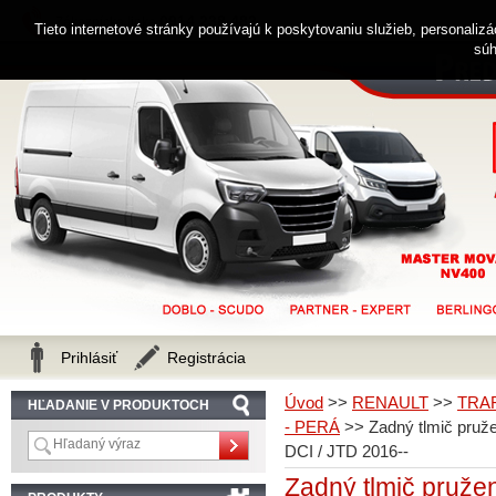
0914 238 482
Zákaznícka linka
Tieto internetové stránky používajú k poskytovaniu služieb, personaliz
súh
Prihlásiť
Registrácia
Úvod
>>
RENAULT
>>
TRA
HĽADANIE V PRODUKTOCH
- PERÁ
>>
Zadný tlmič pru
DCI / JTD 2016--
Zadný tlmič pruž