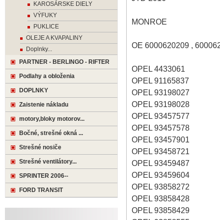
KAROSÁRSKE DIELY
VÝFUKY
MONROE
PUKLICE
OLEJE A KVAPALINY
OE 6000620209 , 60006
Doplnky...
PARTNER - BERLINGO - RIFTER
OPEL 4433061
Podlahy a obloženia
OPEL 91165837
DOPLNKY
OPEL 93198027
OPEL 93198028
Zaistenie nákladu
OPEL 93457577
motory,bloky motorov...
OPEL 93457578
Bočné, strešné okná ...
OPEL 93457901
Strešné nosiče
OPEL 93458721
Strešné ventilátory...
OPEL 93459487
OPEL 93459604
SPRINTER 2006--
OPEL 93858272
FORD TRANSIT
OPEL 93858428
OPEL 93858429