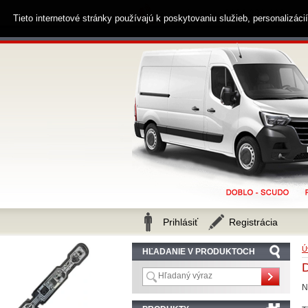
0914 238 482
Zákaznícka linka
Tieto internetové stránky používajú k poskytovaniu služieb, personalizác
Prihlásiť
Registrácia
Ú
HĽADANIE V PRODUKTOCH
N