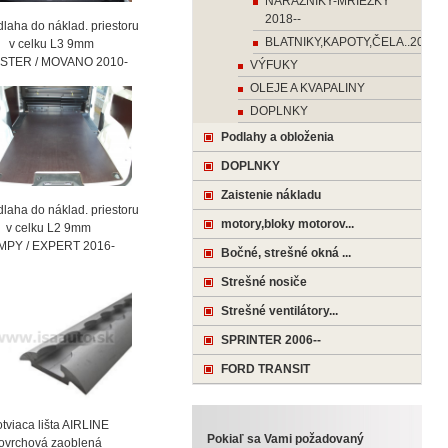
NÁRAZNIKY-MRIEŽKY
2018--
laha do náklad. priestoru
BLATNIKY,KAPOTY,ČELA..2018-
celku L3 9mm
STER / MOVANO 2010-
VÝFUKY
OLEJE A KVAPALINY
DOPLNKY
Podlahy a obloženia
DOPLNKY
Zaistenie nákladu
laha do náklad. priestoru
motory,bloky motorov...
celku L2 9mm
MPY / EXPERT 2016-
Bočné, strešné okná ...
Strešné nosiče
Strešné ventilátory...
SPRINTER 2006--
FORD TRANSIT
viaca lišta AIRLINE
Pokiaľ sa Vami požadovaný
vrchová zaoblená