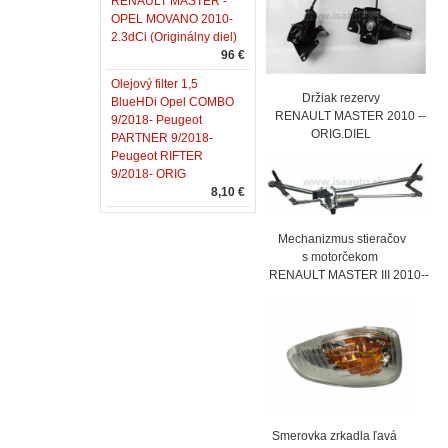
RENAULT MASTER -
OPEL MOVANO 2010-
2.3dCi (Originálny diel)
96 €
Olejový filter 1,5
Držiak rezervy
BlueHDi Opel COMBO
RENAULT MASTER 2010 --
9/2018- Peugeot
ORIG.DIEL
PARTNER 9/2018-
Peugeot RIFTER
9/2018- ORIG
8,10 €
Mechanizmus stieračov
s motorčekom
RENAULT MASTER III 2010--
Smerovka zrkadla ľavá