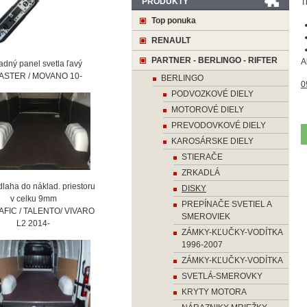
PRODUKTY
T
Top ponuka
RENAULT
PARTNER - BERLINGO - RIFTER
A
ný panel svetla ľavý
STER / MOVANO 10-
BERLINGO
0
PODVOZKOVÉ DIELY
MOTOROVÉ DIELY
PREVODOVKOVÉ DIELY
KAROSÁRSKE DIELY
STIERAČE
ZRKADLÁ
laha do náklad. priestoru
DISKY
 celku 9mm
PREPÍNAČE SVETIEL A
AFIC / TALENTO/ VIVARO
SMEROVIEK
2 2014-
ZÁMKY-KĽUČKY-VODÍTKA
1996-2007
ZÁMKY-KĽUČKY-VODÍTKA
SVETLÁ-SMEROVKY
KRYTY MOTORA