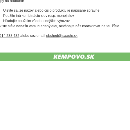
ipy na hľadanie:
Uistite sa, že názov alebo číslo produktu je napísané správne
Použite inú kombináciu slov resp. menej slov
Hľadajte použitím všeobecnejších výrazov
k ste stále nenašli Vami hľadaný diel, neváhajte nás kontaktovať na tel. čísle
914 238 482
alebo cez email
obchod@isaauto.sk