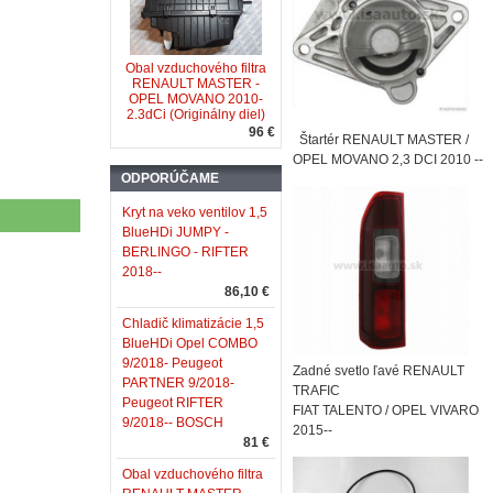
Obal vzduchového filtra
RENAULT MASTER -
OPEL MOVANO 2010-
2.3dCi (Originálny diel)
96 €
Štartér RENAULT MASTER /
OPEL MOVANO 2,3 DCI 2010 --
ODPORÚČAME
Kryt na veko ventilov 1,5
BlueHDi JUMPY -
BERLINGO - RIFTER
2018--
86,10 €
Chladič klimatizácie 1,5
BlueHDi Opel COMBO
9/2018- Peugeot
Zadné svetlo ľavé RENAULT
PARTNER 9/2018-
TRAFIC
Peugeot RIFTER
FIAT TALENTO / OPEL VIVARO
9/2018-- BOSCH
2015--
81 €
Obal vzduchového filtra