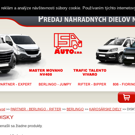
ií reklám a analýze návštevnosti súbory cookie. Používaním týchto interneto
vod
>>
PARTNER - BERLINGO - RIFTER
>>
BERLINGO
>>
KAROSÁRSKE DIELY
>>
DISK
DISKY
enašli sa žiadne produkty.