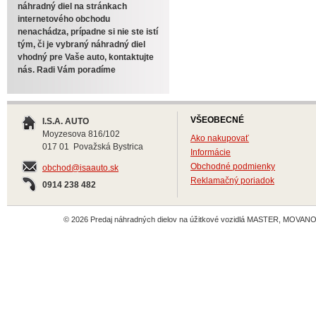
náhradný diel na stránkach
internetového obchodu
nenachádza, prípadne si nie ste istí
tým, či je vybraný náhradný diel
vhodný pre Vaše auto, kontaktujte
nás. Radi Vám poradíme
VŠEOBECNÉ
I.S.A. AUTO
Moyzesova 816/102
Ako nakupovať
017 01 Považská Bystrica
Informácie
Obchodné podmienky
obchod@isaauto.sk
Reklamačný poriadok
0914 238 482
© 2026 Predaj náhradných dielov na úžitkové vozidlá MASTER, MOVANO