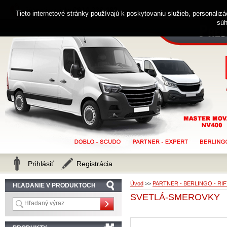
0914 238 482
Zákaznícka linka
Tieto internetové stránky používajú k poskytovaniu služieb, personaliz
súh
Prihlásiť
Registrácia
Úvod
>>
PARTNER - BERLINGO - RI
HĽADANIE V PRODUKTOCH
SVETLÁ-SMEROVKY