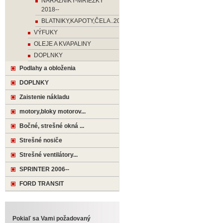
NÁRAZNIKY-MRIEŽKY
2018--
BLATNIKY,KAPOTY,ČELA..2018-
VÝFUKY
OLEJE A KVAPALINY
DOPLNKY
Podlahy a obloženia
DOPLNKY
Zaistenie nákladu
motory,bloky motorov...
Bočné, strešné okná ...
Strešné nosiče
Strešné ventilátory...
SPRINTER 2006--
FORD TRANSIT
Pokiaľ sa Vami požadovaný