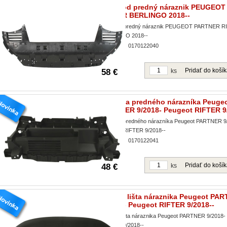
Kryt pod predný náraznik PEUGEO
RIFTER BERLINGO 2018--
Kryt pod predný náraznik PEUGEOT PARTNER R
BERLINGO 2018--
Obj. čislo:
0170122040
Pridať do koší
58 €
ks
Výstuha predného nárazníka Peuge
PARTNER 9/2018- Peugeot RIFTER 9/
Výstuha predného nárazníka Peugeot PARTNER 9
Peugeot RIFTER 9/2018--
Obj. čislo:
0170122041
Pridať do koší
48 €
ks
Vrchná lišta náraznika Peugeot PA
9/2018- Peugeot RIFTER 9/2018--
Vrchná lišta náraznika Peugeot PARTNER 9/2018-
RIFTER 9/2018--