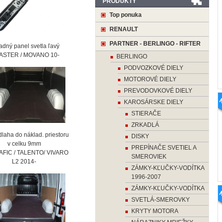
PRODUKTY
Top ponuka
RENAULT
PARTNER - BERLINGO - RIFTER
ný panel svetla ľavý
STER / MOVANO 10-
BERLINGO
PODVOZKOVÉ DIELY
MOTOROVÉ DIELY
PREVODOVKOVÉ DIELY
KAROSÁRSKE DIELY
STIERAČE
ZRKADLÁ
laha do náklad. priestoru
DISKY
 celku 9mm
PREPÍNAČE SVETIEL A
AFIC / TALENTO/ VIVARO
SMEROVIEK
2 2014-
ZÁMKY-KĽUČKY-VODÍTKA
1996-2007
ZÁMKY-KĽUČKY-VODÍTKA
SVETLÁ-SMEROVKY
KRYTY MOTORA