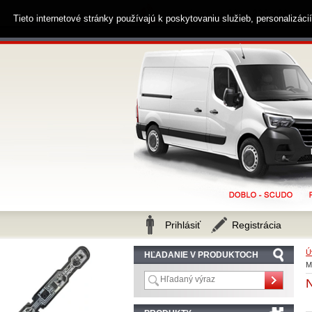
0914 238 482
Zákaznícka linka
Tieto internetové stránky používajú k poskytovaniu služieb, personalizác
Prihlásiť
Registrácia
Ú
HĽADANIE V PRODUKTOCH
M