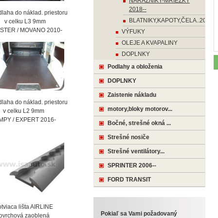
NÁRAZNIKY-MRIEŽKY
2018--
laha do náklad. priestoru
BLATNIKY,KAPOTY,ČELA..2018-
celku L3 9mm
STER / MOVANO 2010-
VÝFUKY
OLEJE A KVAPALINY
DOPLNKY
Podlahy a obloženia
DOPLNKY
Zaistenie nákladu
laha do náklad. priestoru
motory,bloky motorov...
celku L2 9mm
MPY / EXPERT 2016-
Bočné, strešné okná ...
Strešné nosiče
Strešné ventilátory...
SPRINTER 2006--
FORD TRANSIT
viaca lišta AIRLINE
Pokiaľ sa Vami požadovaný
vrchová zaoblená