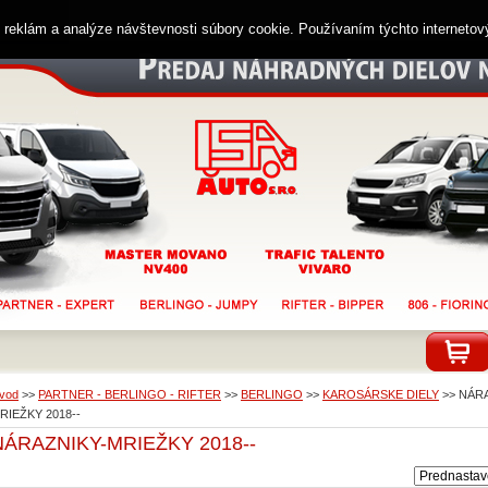
ií reklám a analýze návštevnosti súbory cookie. Používaním týchto interneto
vod
>>
PARTNER - BERLINGO - RIFTER
>>
BERLINGO
>>
KAROSÁRSKE DIELY
>>
NÁRA
RIEŽKY 2018--
NÁRAZNIKY-MRIEŽKY 2018--