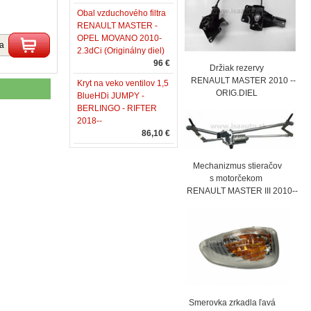
Obal vzduchového filtra
RENAULT MASTER -
OPEL MOVANO 2010-
ka
2.3dCi (Originálny diel)
96 €
Držiak rezervy
RENAULT MASTER 2010 --
Kryt na veko ventilov 1,5
ORIG.DIEL
BlueHDi JUMPY -
BERLINGO - RIFTER
2018--
86,10 €
Mechanizmus stieračov
s motorčekom
RENAULT MASTER III 2010--
Smerovka zrkadla ľavá