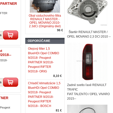
T PARTNER
IFTER
Obal vzduchového filtra
RENAULT MASTER -
OPEL MOVANO 2010-
2.3dCi (Originálny diel)
96 €
Štartér RENAULT MASTER /
ka
OPEL MOVANO 2,3 DCI 2010 --
ODPORÚČAME
Olejový filter 1,5
ot
BlueHDi Opel COMBO
2018--
9/2018- Peugeot
/2018-
PARTNER 9/2018-
Peugeot RIFTER
9/2018- ORIG
8,10 €
ka
Chladič klimatizácie 1,5
Zadné svetlo ľavé RENAULT
BlueHDi Opel COMBO
TRAFIC
9/2018- Peugeot
FIAT TALENTO / OPEL VIVARO
PARTNER 9/2018-
RTNER
2015--
Peugeot RIFTER
9/2018-- BOSCH
 Peugeot
81 €