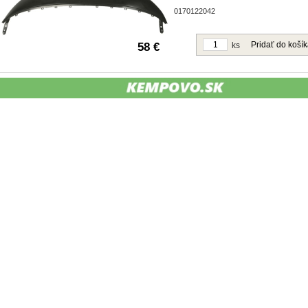
Obj. čislo:
0170122042
Pridať do koší
58 €
ks