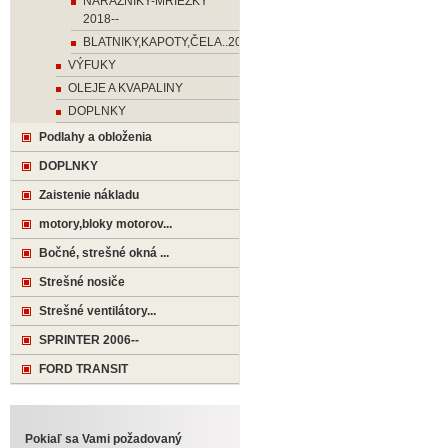
NÁRAZNIKY-MRIEŽKY
2018--
BLATNIKY,KAPOTY,ČELA..2018-
VÝFUKY
OLEJE A KVAPALINY
DOPLNKY
Podlahy a obloženia
DOPLNKY
Zaistenie nákladu
motory,bloky motorov...
Bočné, strešné okná ...
Strešné nosiče
Strešné ventilátory...
SPRINTER 2006--
FORD TRANSIT
Pokiaľ sa Vami požadovaný