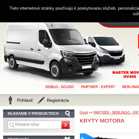
0914 238 482
Zákaznícka linka
Tieto internetové stránky používajú k poskytovaniu služieb, personaliz
súh
Prihlásiť
Registrácia
Úvod
>>
PARTNER - BERLINGO - RI
HĽADANIE V PRODUKTOCH
KRYTY MOTORA