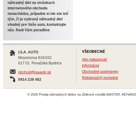
náhradný diel na stránkach
internetového obchodu
nenachádza, prípadne si nie ste istí
tým, či je vybraný náhradný diel
vhodný pre Vaše auto, kontaktujte
nás. Radi Vám poradíme
VŠEOBECNÉ
I.S.A. AUTO
Moyzesova 816/102
Ako nakupovať
017 01 Považská Bystrica
Informácie
Obchodné podmienky
obchod@isaauto.sk
Reklamačný poriadok
0914 238 482
© 2026 Predaj náhradných dielov na úžitkové vozidlá MASTER, MOVANO