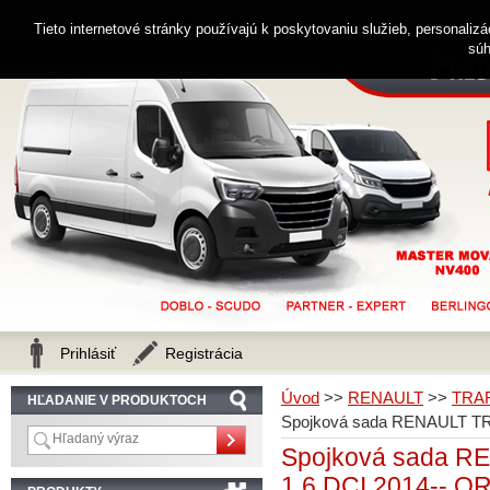
0914 238 482
Zákaznícka linka
Tieto internetové stránky používajú k poskytovaniu služieb, personaliz
súh
Prihlásiť
Registrácia
Úvod
>>
RENAULT
>>
TRA
HĽADANIE V PRODUKTOCH
Spojková sada RENAULT TR
Spojková sada R
1,6 DCI 2014-- O