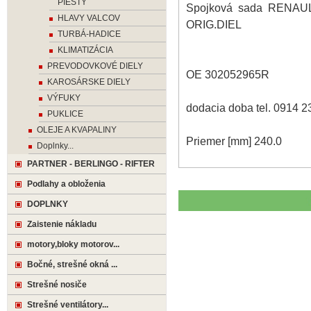
PIESTY
Spojková sada RENAUL
HLAVY VALCOV
ORIG.DIEL
TURBÁ-HADICE
KLIMATIZÁCIA
PREVODOVKOVÉ DIELY
OE 302052965R
KAROSÁRSKE DIELY
VÝFUKY
dodacia doba tel. 0914 2
PUKLICE
OLEJE A KVAPALINY
Priemer [mm] 240.0
Doplnky...
PARTNER - BERLINGO - RIFTER
Podlahy a obloženia
DOPLNKY
Zaistenie nákladu
motory,bloky motorov...
Bočné, strešné okná ...
Strešné nosiče
Strešné ventilátory...