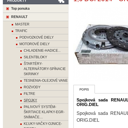
PRODUKTY
Top ponuka
RENAULT
MASTER
TRAFIC
PODVOZKOVÉ DIELY
MOTOROVÉ DIELY
CHLADENIE-HADICE...
SILENTBLOKY
ŠTARTÉRY-
ALTERNÁTORY-SPÍNACIE
SKRINKY
TESNENIA-OLEJOVÉ VANE
ROZVODY
POPIS
FILTRE
Spojková sada RENAUL
SPOJKY
ORIG.DIEL
PALIVOVÝ SYSTÉM-
ŠKRTIACE KLAPKY-EGR-
Spojková sada RENAUL
SNÍMAČE....
ORIG.DIEL
KĽUKY-VAČKY-OJNICE-