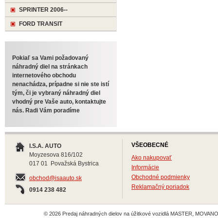
SPRINTER 2006--
FORD TRANSIT
Pokiaľ sa Vami požadovaný
náhradný diel na stránkach
internetového obchodu
nenachádza, prípadne si nie ste istí
tým, či je vybraný náhradný diel
vhodný pre Vaše auto, kontaktujte
nás. Radi Vám poradíme
VŠEOBECNÉ
I.S.A. AUTO
Moyzesova 816/102
Ako nakupovať
017 01 Považská Bystrica
Informácie
Obchodné podmienky
obchod@isaauto.sk
Reklamačný poriadok
0914 238 482
© 2026 Predaj náhradných dielov na úžitkové vozidlá MASTER, MOVANO