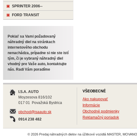
SPRINTER 2006--
FORD TRANSIT
Pokiaľ sa Vami požadovaný
náhradný diel na stránkach
internetového obchodu
nenachádza, prípadne si nie ste istí
tým, či je vybraný náhradný diel
vhodný pre Vaše auto, kontaktujte
nás. Radi Vám poradíme
VŠEOBECNÉ
I.S.A. AUTO
Moyzesova 816/102
Ako nakupovať
017 01 Považská Bystrica
Informácie
Obchodné podmienky
obchod@isaauto.sk
Reklamačný poriadok
0914 238 482
© 2026 Predaj náhradných dielov na úžitkové vozidlá MASTER, MOVANO