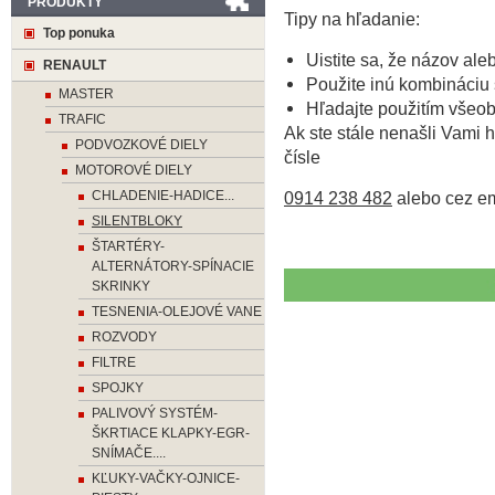
PRODUKTY
Tipy na hľadanie:
Top ponuka
Uistite sa, že názov ale
RENAULT
Použite inú kombináciu 
MASTER
Hľadajte použitím všeo
TRAFIC
Ak ste stále nenašli Vami h
PODVOZKOVÉ DIELY
čísle
MOTOROVÉ DIELY
CHLADENIE-HADICE...
0914 238 482
alebo cez e
SILENTBLOKY
ŠTARTÉRY-
ALTERNÁTORY-SPÍNACIE
SKRINKY
TESNENIA-OLEJOVÉ VANE
ROZVODY
FILTRE
SPOJKY
PALIVOVÝ SYSTÉM-
ŠKRTIACE KLAPKY-EGR-
SNÍMAČE....
KĽUKY-VAČKY-OJNICE-