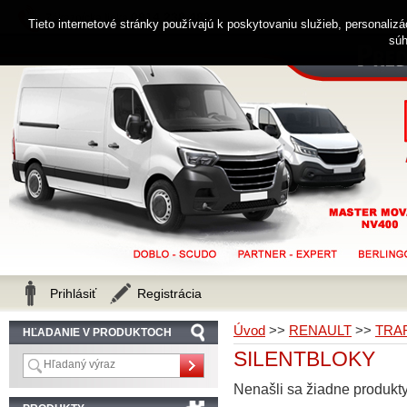
0914 238 482
Zákaznícka linka
Tieto internetové stránky používajú k poskytovaniu služieb, personaliz
súh
Prihlásiť
Registrácia
Úvod
>>
RENAULT
>>
TRA
HĽADANIE V PRODUKTOCH
SILENTBLOKY
Nenašli sa žiadne produkty