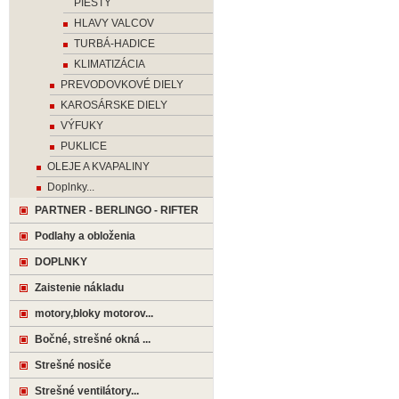
PIESTY
HLAVY VALCOV
TURBÁ-HADICE
KLIMATIZÁCIA
PREVODOVKOVÉ DIELY
KAROSÁRSKE DIELY
VÝFUKY
PUKLICE
OLEJE A KVAPALINY
Doplnky...
PARTNER - BERLINGO - RIFTER
Podlahy a obloženia
DOPLNKY
Zaistenie nákladu
motory,bloky motorov...
Bočné, strešné okná ...
Strešné nosiče
Strešné ventilátory...