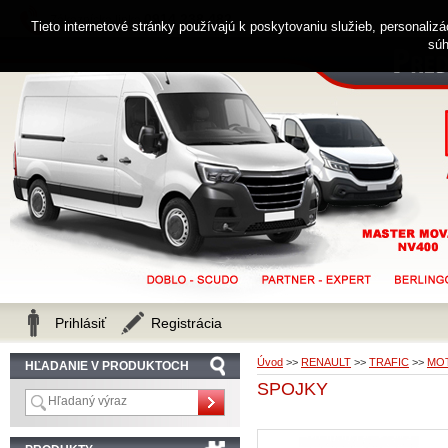
0914 238 482
Zákaznícka linka
Tieto internetové stránky používajú k poskytovaniu služieb, personaliz
súh
Prihlásiť
Registrácia
Úvod
>>
RENAULT
>>
TRAFIC
>>
MOT
HĽADANIE V PRODUKTOCH
SPOJKY