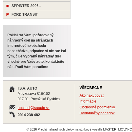
SPRINTER 2006--
FORD TRANSIT
Pokiaľ sa Vami požadovaný
náhradný diel na stránkach
internetového obchodu
nenachádza, prípadne si nie ste istí
tým, či je vybraný náhradný diel
vhodný pre Vaše auto, kontaktujte
nás. Radi Vám poradíme
VŠEOBECNÉ
I.S.A. AUTO
Moyzesova 816/102
Ako nakupovať
017 01 Považská Bystrica
Informácie
Obchodné podmienky
obchod@isaauto.sk
Reklamačný poriadok
0914 238 482
© 2026 Predaj náhradných dielov na úžitkové vozidlá MASTER, MOVANO