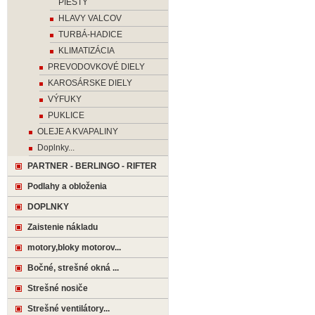
PIESTY
HLAVY VALCOV
TURBÁ-HADICE
KLIMATIZÁCIA
PREVODOVKOVÉ DIELY
KAROSÁRSKE DIELY
VÝFUKY
PUKLICE
OLEJE A KVAPALINY
Doplnky...
PARTNER - BERLINGO - RIFTER
Podlahy a obloženia
DOPLNKY
Zaistenie nákladu
motory,bloky motorov...
Bočné, strešné okná ...
Strešné nosiče
Strešné ventilátory...