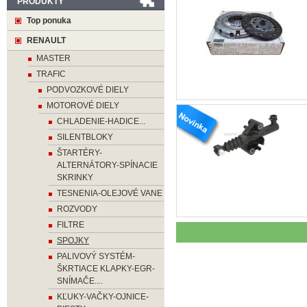
PRODUKTY
Top ponuka
RENAULT
MASTER
TRAFIC
PODVOZKOVÉ DIELY
MOTOROVÉ DIELY
CHLADENIE-HADICE...
SILENTBLOKY
ŠTARTÉRY-
ALTERNÁTORY-SPÍNACIE
SKRINKY
TESNENIA-OLEJOVÉ VANE
ROZVODY
FILTRE
SPOJKY
PALIVOVÝ SYSTÉM-
ŠKRTIACE KLAPKY-EGR-
SNÍMAČE....
KĽUKY-VAČKY-OJNICE-