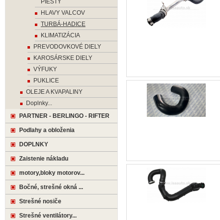
PIESTY
HLAVY VALCOV
TURBÁ-HADICE
KLIMATIZÁCIA
PREVODOVKOVÉ DIELY
KAROSÁRSKE DIELY
VÝFUKY
PUKLICE
OLEJE A KVAPALINY
Doplnky...
PARTNER - BERLINGO - RIFTER
Podlahy a obloženia
DOPLNKY
Zaistenie nákladu
motory,bloky motorov...
Bočné, strešné okná ...
Strešné nosiče
Strešné ventilátory...