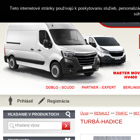
0914 238 482
Zákaznícka linka
Tieto internetové stránky používajú k poskytovaniu služieb, personaliz
súh
Prihlásiť
Registrácia
Úvod
>>
RENAULT
>>
TRAFIC
>>
MOT
HĽADANIE V PRODUKTOCH
TURBÁ-HADICE