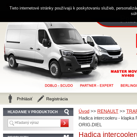
0914 238 482
Zákaznícka linka
Tieto internetové stránky používajú k poskytovaniu služieb, personaliz
súh
Prihlásiť
Registrácia
Úvod
>>
RENAULT
>>
TRA
HĽADANIE V PRODUKTOCH
Hadica intercooleru - klap
ORIG.DIEL
Hadica intercoole