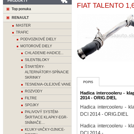
PRODUKTY
FIAT TALENTO 1,6
Top ponuka
RENAULT
MASTER
TRAFIC
PODVOZKOVÉ DIELY
MOTOROVÉ DIELY
CHLADENIE-HADICE...
SILENTBLOKY
ŠTARTÉRY-
ALTERNÁTORY-SPÍNACIE
SKRINKY
POPIS
TESNENIA-OLEJOVÉ VANE
ROZVODY
Hadica intercooleru - 
2014 - ORIG.DIEL
FILTRE
SPOJKY
Hadica intercooleru -
PALIVOVÝ SYSTÉM-
DCI 2014 - ORIG.DIEL
ŠKRTIACE KLAPKY-EGR-
SNÍMAČE....
Hadica intercooleru -
KĽUKY-VAČKY-OJNICE-
DCI 2014 -