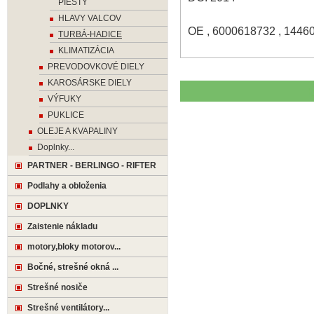
PIESTY
HLAVY VALCOV
OE , 6000618732 , 1446
TURBÁ-HADICE
KLIMATIZÁCIA
PREVODOVKOVÉ DIELY
KAROSÁRSKE DIELY
VÝFUKY
PUKLICE
OLEJE A KVAPALINY
Doplnky...
PARTNER - BERLINGO - RIFTER
Podlahy a obloženia
DOPLNKY
Zaistenie nákladu
motory,bloky motorov...
Bočné, strešné okná ...
Strešné nosiče
Strešné ventilátory...