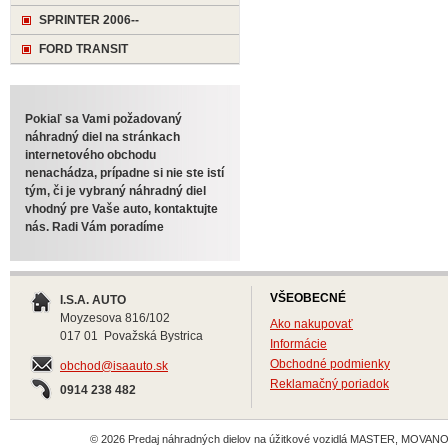
SPRINTER 2006--
FORD TRANSIT
Pokiaľ sa Vami požadovaný
náhradný diel na stránkach
internetového obchodu
nenachádza, prípadne si nie ste istí
tým, či je vybraný náhradný diel
vhodný pre Vaše auto, kontaktujte
nás. Radi Vám poradíme
VŠEOBECNÉ
I.S.A. AUTO
Moyzesova 816/102
Ako nakupovať
017 01 Považská Bystrica
Informácie
Obchodné podmienky
obchod@isaauto.sk
Reklamačný poriadok
0914 238 482
© 2026 Predaj náhradných dielov na úžitkové vozidlá MASTER, MOVANO