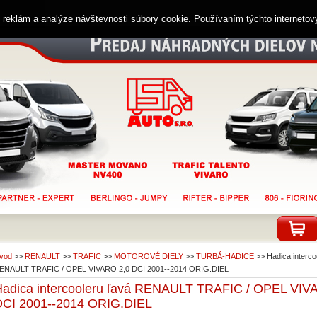
ií reklám a analýze návštevnosti súbory cookie. Používaním týchto interneto
vod
>>
RENAULT
>>
TRAFIC
>>
MOTOROVÉ DIELY
>>
TURBÁ-HADICE
>>
Hadica interco
ENAULT TRAFIC / OPEL VIVARO 2,0 DCI 2001--2014 ORIG.DIEL
Hadica intercooleru ľavá RENAULT TRAFIC / OPEL VIV
DCI 2001--2014 ORIG.DIEL