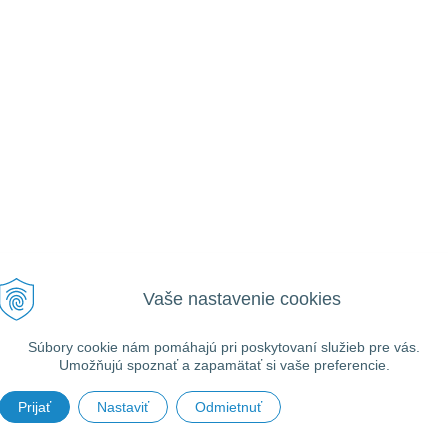
Vaše nastavenie cookies
VŠEOBECNÉ
UŽITOČNÉ
Ako nakupovať
Prihlásiť
Informácie
Registrácia
Súbory cookie nám pomáhajú pri poskytovaní služieb pre vás.
Obchodné podmienky
Umožňujú spoznať a zapamätať si vaše preferencie.
Zabudnuté heslo
Reklamačný poriadok
Prijať
Nastaviť
Odmietnuť
na úžitkové vozidlá MASTER, MOVANO a mnoho ďaľších •
Tvorba eshopu cez UNIobchod
,
we