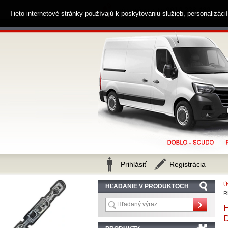
0914 238 482
Zákaznícka linka
Tieto internetové stránky používajú k poskytovaniu služieb, personalizác
Prihlásiť
Registrácia
Ú
HĽADANIE V PRODUKTOCH
R