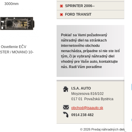
000mm
SPRINTER 2006--
FORD TRANSIT
Pokiaľ sa Vami požadovaný
náhradný diel na stránkach
internetového obchodu
vetlenie EČV
nenachádza, prípadne si nie ste istí
STER / MOVANO 10-
tým, či je vybraný náhradný diel
vhodný pre Vaše auto, kontaktujte
nás. Radi Vám poradíme
I.S.A. AUTO
Moyzesova 816/102
017 01 Považská Bystrica
obchod@isaauto.sk
0914 238 482
© 2026 Predaj náhradných dielov 