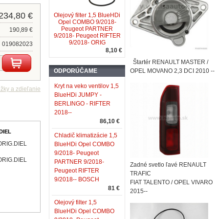
234,80 €
Olejový filter 1,5 BlueHDi
Opel COMBO 9/2018-
Peugeot PARTNER
190,89 €
9/2018- Peugeot RIFTER
9/2018- ORIG
019082023
8,10 €
Štartér RENAULT MASTER /
ODPORÚČAME
OPEL MOVANO 2,3 DCI 2010 --
Kryt na veko ventilov 1,5
BlueHDi JUMPY -
BERLINGO - RIFTER
2018--
86,10 €
.DIEL
Chladič klimatizácie 1,5
 ORIG.DIEL
BlueHDi Opel COMBO
9/2018- Peugeot
 ORIG.DIEL
PARTNER 9/2018-
Zadné svetlo ľavé RENAULT
Peugeot RIFTER
TRAFIC
9/2018-- BOSCH
FIAT TALENTO / OPEL VIVARO
81 €
2015--
Olejový filter 1,5
BlueHDi Opel COMBO