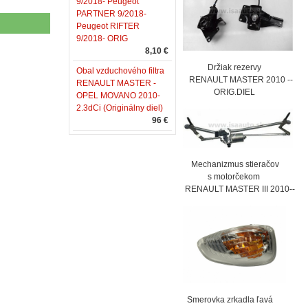
9/2018- Peugeot
PARTNER 9/2018-
Peugeot RIFTER
9/2018- ORIG
8,10 €
Držiak rezervy
Obal vzduchového filtra
RENAULT MASTER 2010 --
RENAULT MASTER -
ORIG.DIEL
OPEL MOVANO 2010-
2.3dCi (Originálny diel)
96 €
Mechanizmus stieračov
s motorčekom
RENAULT MASTER III 2010--
Smerovka zrkadla ľavá