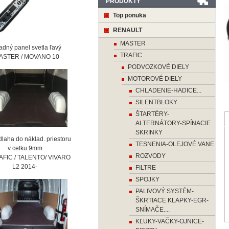
PRODUKTY
Top ponuka
RENAULT
MASTER
ný panel svetla ľavý
TRAFIC
STER / MOVANO 10-
PODVOZKOVÉ DIELY
MOTOROVÉ DIELY
CHLADENIE-HADICE...
SILENTBLOKY
ŠTARTÉRY-
ALTERNÁTORY-SPÍNACIE
SKRINKY
laha do náklad. priestoru
TESNENIA-OLEJOVÉ VANE
 celku 9mm
ROZVODY
AFIC / TALENTO/ VIVARO
2 2014-
FILTRE
SPOJKY
PALIVOVÝ SYSTÉM-
ŠKRTIACE KLAPKY-EGR-
SNÍMAČE....
KĽUKY-VAČKY-OJNICE-