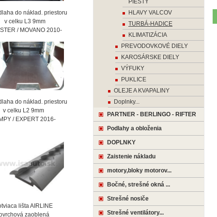
PIESTY
laha do náklad. priestoru
HLAVY VALCOV
celku L3 9mm
TURBÁ-HADICE
STER / MOVANO 2010-
KLIMATIZÁCIA
PREVODOVKOVÉ DIELY
KAROSÁRSKE DIELY
VÝFUKY
PUKLICE
OLEJE A KVAPALINY
laha do náklad. priestoru
Doplnky...
celku L2 9mm
PARTNER - BERLINGO - RIFTER
MPY / EXPERT 2016-
Podlahy a obloženia
DOPLNKY
Zaistenie nákladu
motory,bloky motorov...
Bočné, strešné okná ...
Strešné nosiče
viaca lišta AIRLINE
Strešné ventilátory...
vrchová zaoblená