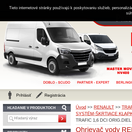
0914 238 482
Zákaznícka linka
Tieto internetové stránky používajú k poskytovaniu služieb, personaliz
súh
Prihlásiť
Registrácia
Úvod
>>
RENAULT
>>
TRA
HĽADANIE V PRODUKTOCH
SYSTÉM-ŠKRTIACE KLAPK
TRAFIC 1,6 DCI ORIG.DIEL
Ohrievač vody R