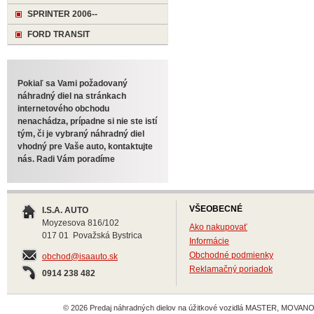
SPRINTER 2006--
FORD TRANSIT
Pokiaľ sa Vami požadovaný
náhradný diel na stránkach
internetového obchodu
nenachádza, prípadne si nie ste istí
tým, či je vybraný náhradný diel
vhodný pre Vaše auto, kontaktujte
nás. Radi Vám poradíme
VŠEOBECNÉ
I.S.A. AUTO
Moyzesova 816/102
Ako nakupovať
017 01 Považská Bystrica
Informácie
Obchodné podmienky
obchod@isaauto.sk
Reklamačný poriadok
0914 238 482
© 2026 Predaj náhradných dielov na úžitkové vozidlá MASTER, MOVANO